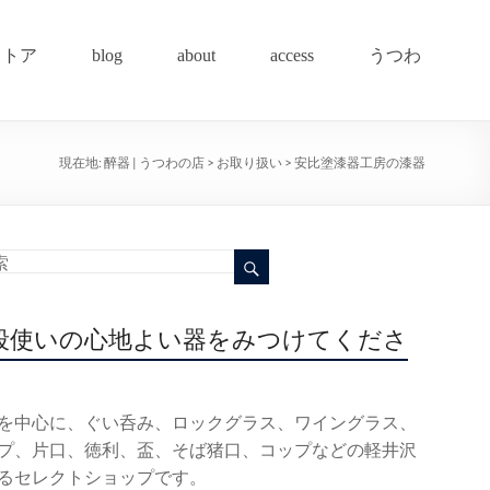
ストア
blog
about
access
うつわ
現在地:
醉器 | うつわの店
>
お取り扱い
>
安比塗漆器工房の漆器
段使いの心地よい器をみつけてくださ
を中心に、ぐい呑み、ロックグラス、ワイングラス、
プ、片口、徳利、盃、そば猪口、コップなどの軽井沢
るセレクトショップです。