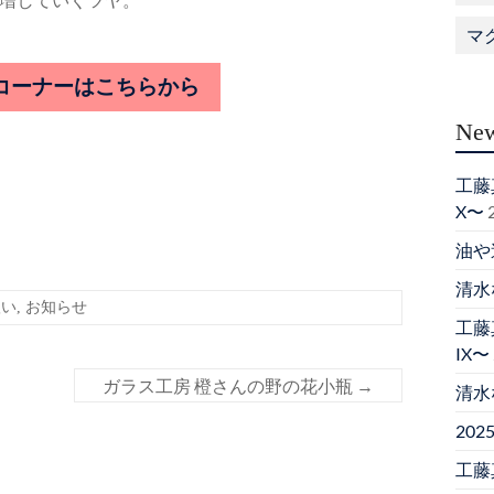
増していくツヤ。
マ
コーナーはこちらから
New
工藤真
X〜
油や
清水
扱い
,
お知らせ
工藤真
IX〜
ガラス工房 橙さんの野の花小瓶
→
清水
20
工藤