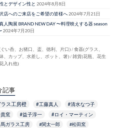
性とデザイン性と
2024年8月8日
沢店へのご来店をご希望の皆様へ
2024年7月21日
人陶展 BRAND NEW DAY 〜料理映えする器 season
〜
2024年7月20日
(ぐい呑、お猪口、盃、徳利、片口) / 食器(グラス、
鉢、カップ、水差し、ポット、箸) / 雑貨(花瓶、花生
花入れ他)
介記事
ガラス工房橙
工藤真人
清水なつ子
陽貴窯
益子淳一
ロイ・マーティン
海馬ガラス工房
関太一郎
松田窯