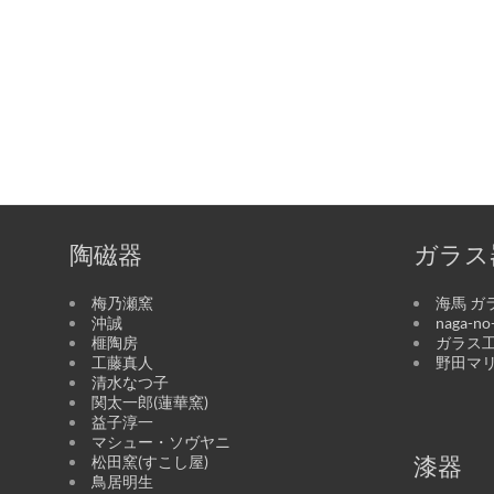
陶磁器
ガラス
梅乃瀬窯
海馬 ガ
沖誠
naga-n
榧陶房
ガラス工
工藤真人
野田マ
清水なつ子
関太一郎(蓮華窯)
益子淳一
マシュー・ソヴヤニ
松田窯(すこし屋)
漆器
鳥居明生