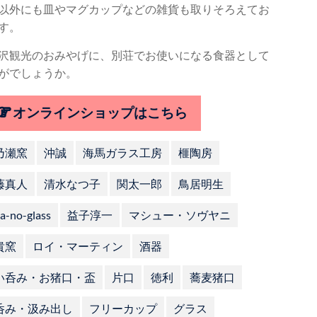
以外にも皿やマグカップなどの雑貨も取りそろえてお
す。
沢観光のおみやげに、別荘でお使いになる食器として
がでしょうか。
オンラインショップはこちら
乃瀬窯
沖誠
海馬ガラス工房
榧陶房
藤真人
清水なつ子
関太一郎
鳥居明生
a-no-glass
益子淳一
マシュー・ソヴヤニ
貴窯
ロイ・マーティン
酒器
い呑み・お猪口・盃
片口
徳利
蕎麦猪口
呑み・汲み出し
フリーカップ
グラス