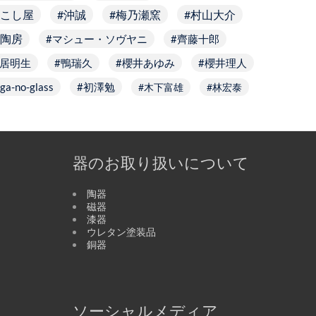
こし屋
沖誠
梅乃瀬窯
村山大介
陶房
マシュー・ソヴヤニ
齊藤十郎
居明生
鴨瑞久
櫻井あゆみ
櫻井理人
ga-no-glass
初澤勉
木下富雄
林宏泰
器のお取り扱いについて
陶器
磁器
漆器
ウレタン塗装品
銅器
ソーシャルメディア