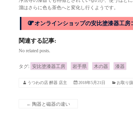
浄法寺の漆器でも特徴とされているのが、使うほどに
溜はさらに色も茶色へと変化し行くようです。
オンラインショップの安比塗漆器工房
関連する記事:
No related posts.
タグ:
安比塗漆器工房
岩手県
木の器
漆器
うつわの店 醉器 店主
2018年5月21日
お取り
←
陶器と磁器の違い