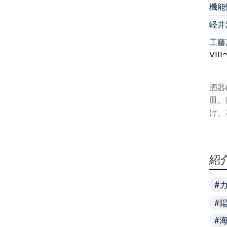
機能
軽井
工藤真
VIII
酒器
皿、
け、
紹