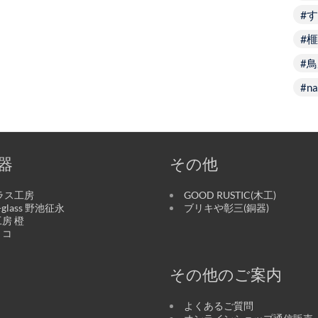
す
榧
鳥
na
器
その他
ラス工房
GOOD RUSTIC(木工)
o-glass 野池征永
ブリキや彰三(銅器)
房 橙
リコ
その他のご案内
よくあるご質問