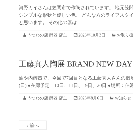
河野カイさんは笠間市で作陶されています。 地元笠間産
シンプルな形状と優しい色。 どんな方のライフスタ
と思います。 その他の器は
うつわの店 醉器 店主
2023年10月3日
お取り
工藤真人陶展 BRAND NEW DAY 
油や内醉器で、今回で7回目となる工藤真人さんの個展を開
(日) ●在廊予定：10日、11日、19日、20日 ●場
うつわの店 醉器 店主
2023年8月6日
お知らせ
« 前へ