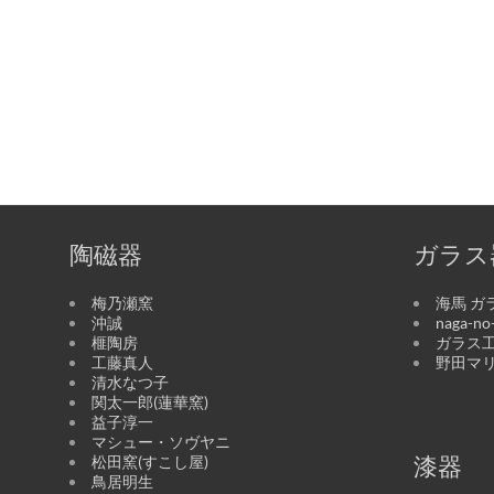
陶磁器
ガラス
梅乃瀬窯
海馬 ガ
沖誠
naga-n
榧陶房
ガラス工
工藤真人
野田マ
清水なつ子
関太一郎(蓮華窯)
益子淳一
マシュー・ソヴヤニ
松田窯(すこし屋)
漆器
鳥居明生