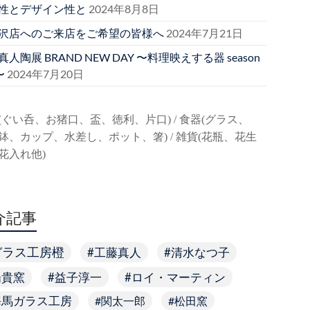
性とデザイン性と
2024年8月8日
沢店へのご来店をご希望の皆様へ
2024年7月21日
人陶展 BRAND NEW DAY 〜料理映えする器 season
〜
2024年7月20日
(ぐい呑、お猪口、盃、徳利、片口) / 食器(グラス、
鉢、カップ、水差し、ポット、箸) / 雑貨(花瓶、花生
花入れ他)
介記事
ガラス工房橙
工藤真人
清水なつ子
陽貴窯
益子淳一
ロイ・マーティン
海馬ガラス工房
関太一郎
松田窯