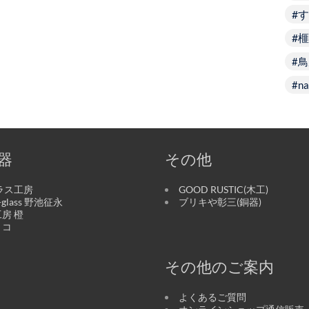
す
榧
鳥
na
器
その他
ラス工房
GOOD RUSTIC(木工)
o-glass 野池征永
ブリキや彰三(銅器)
房 橙
リコ
その他のご案内
よくあるご質問