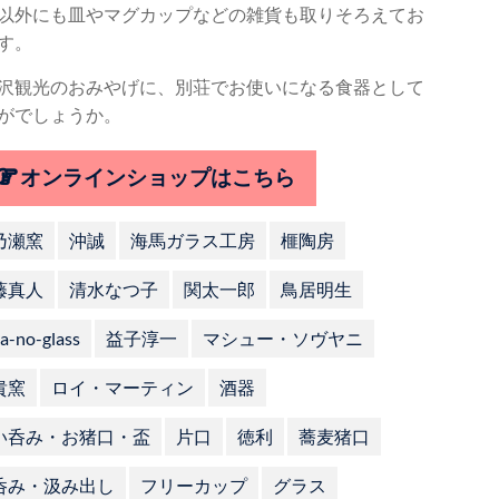
以外にも皿やマグカップなどの雑貨も取りそろえてお
す。
沢観光のおみやげに、別荘でお使いになる食器として
がでしょうか。
オンラインショップはこちら
乃瀬窯
沖誠
海馬ガラス工房
榧陶房
藤真人
清水なつ子
関太一郎
鳥居明生
a-no-glass
益子淳一
マシュー・ソヴヤニ
貴窯
ロイ・マーティン
酒器
い呑み・お猪口・盃
片口
徳利
蕎麦猪口
呑み・汲み出し
フリーカップ
グラス