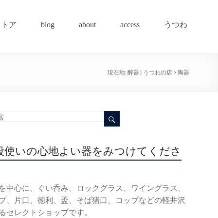
ストア
blog
about
access
うつわ
現在地:
醉器 | うつわの店
>
陶器
段使いの心地よい器をみつけてくださ
を中心に、ぐい呑み、ロックグラス、ワイングラス、
プ、片口、徳利、盃、そば猪口、コップなどの軽井沢
るセレクトショップです。