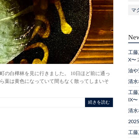
マ
New
工藤真
X〜
油や
町の白樺林を見に行きました。 10日ほど前に通っ
清水
ら葉は黄色になっていて間もなく散ってしまいそ
工藤真
IX〜
続きを読む
清水
20
工藤