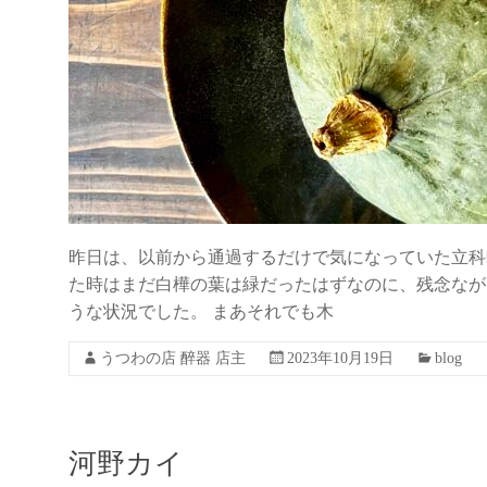
昨日は、以前から通過するだけで気になっていた立科
た時はまだ白樺の葉は緑だったはずなのに、残念なが
うな状況でした。 まあそれでも木
うつわの店 醉器 店主
2023年10月19日
blog
河野カイ