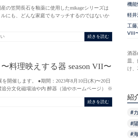
機能
の笠間長石を釉薬に使用したmikageシリーズは
軽井
イルにも、どんな家庭でもマッチするのではないか
工藤真
VIII
扱い
続きを読む
酒器
皿、
〜料理映えする器 season VII〜
け、
催します。 ●期間：2023年8月10日(木)〜20日
所：信濃追分文化磁場油や内 醉器（油やホームページ） ※
紹
続きを読む