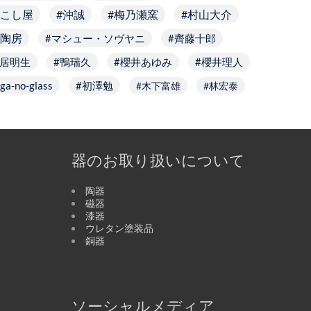
こし屋
沖誠
梅乃瀬窯
村山大介
陶房
マシュー・ソヴヤニ
齊藤十郎
居明生
鴨瑞久
櫻井あゆみ
櫻井理人
ga-no-glass
初澤勉
木下富雄
林宏泰
器のお取り扱いについて
陶器
磁器
漆器
ウレタン塗装品
銅器
ソーシャルメディア