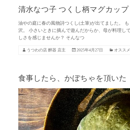
清水なつ子 つくし柄マグカップ
油やの庭に春の風物詩つくし(土筆)が出てました。 
沢。 小さいときに摘んで遊んだからか、母が料理し
しさを感じませんか？ そんなつ
うつわの店 醉器 店主
2025年4月27日
オスス
食事したら、かぼちゃを頂いた