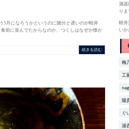
酒器
りま
軽井
もう5月になろうかというのに随分と遅いのが軽井
いか
て食前に並んでたからなのか、つくしはなぜか懐か
メ
続きを読む
梅
工
nag
陽
ぐ
湯