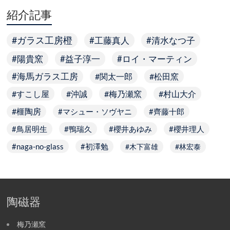
紹介記事
ガラス工房橙
工藤真人
清水なつ子
陽貴窯
益子淳一
ロイ・マーティン
海馬ガラス工房
関太一郎
松田窯
すこし屋
沖誠
梅乃瀬窯
村山大介
榧陶房
マシュー・ソヴヤニ
齊藤十郎
鳥居明生
鴨瑞久
櫻井あゆみ
櫻井理人
naga-no-glass
初澤勉
木下富雄
林宏泰
陶磁器
梅乃瀬窯