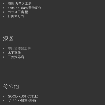
海馬 ガラス工房
naga-no-glass 野池征永
ガラス工房 橙
野田マリコ
漆器
安比塗漆器工房
木下富雄
三義漆器店
その他
GOOD RUSTIC(木工)
ブリキや彰三(銅器)