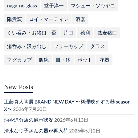
naga-no-glass
益子淳一
マシュー・ソヴヤニ
陽貴窯
ロイ・マーティン
酒器
ぐい呑み・お猪口・盃
片口
徳利
蕎麦猪口
湯呑み・汲み出し
フリーカップ
グラス
マグカップ
飯碗
皿・鉢
ポット
花器
New Posts
工藤真人陶展 BRAND NEW DAY 〜料理映えする器 season
X〜
2026年7月30日
油や追分店の展示状況
2026年6月13日
清水なつ子さんの器が再入荷
2026年5月2日