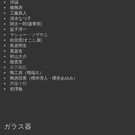
沖誠
榧陶房
工藤真人
清水なつ子
関太一郎(蓮華窯)
益子淳一
マシュー・ソヴヤニ
松田窯(すこし屋)
鳥居明生
風遊舎
村山大介
陽貴窯
佐川義乱
鴨工房（鴨瑞久）
陶房回青（櫻井理人・櫻井あゆみ）
齊藤十郎
初澤勉
ガラス器