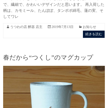
で、繊細で、かわいいデザインだと思います。 再入荷した
柄は、カモミール、たんぽぽ、タンポポ綿毛、蓮の実、そ
してワレ
うつわの店 醉器 店主
2019年7月13日
お知らせ
続きを読む
春だから“つくし”のマグカップ