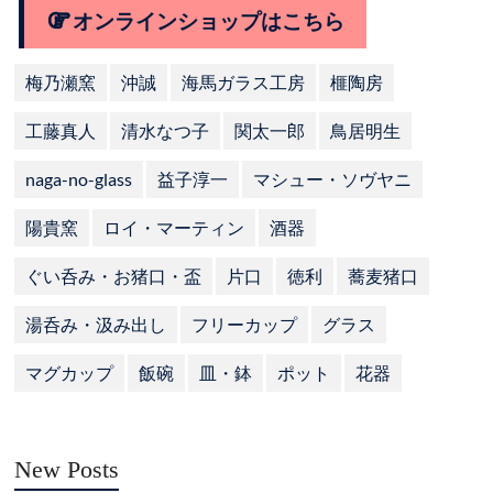
オンラインショップはこちら
梅乃瀬窯
沖誠
海馬ガラス工房
榧陶房
工藤真人
清水なつ子
関太一郎
鳥居明生
naga-no-glass
益子淳一
マシュー・ソヴヤニ
陽貴窯
ロイ・マーティン
酒器
ぐい呑み・お猪口・盃
片口
徳利
蕎麦猪口
湯呑み・汲み出し
フリーカップ
グラス
マグカップ
飯碗
皿・鉢
ポット
花器
New Posts