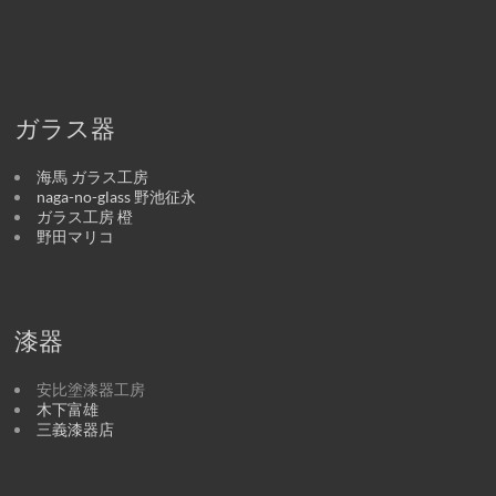
ガラス器
海馬 ガラス工房
naga-no-glass 野池征永
ガラス工房 橙
野田マリコ
漆器
安比塗漆器工房
木下富雄
三義漆器店