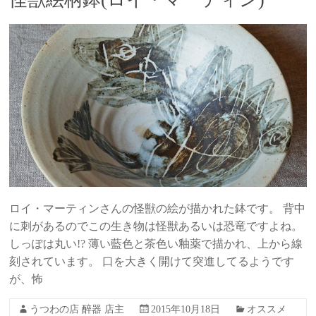
ロイ・マーティンさんの怪獣の絵が描かれた鉢です。 背中
に刺があるのでこの生き物は怪獣あるいは恐竜ですよね。
しっぽは丸い!? 薄い藍色と茶色い釉薬で描かれ、上から線
刻されています。 口を大きく開けて突進してるようです
が、怖
うつわの店 醉器 店主
2015年10月18日
オススメ