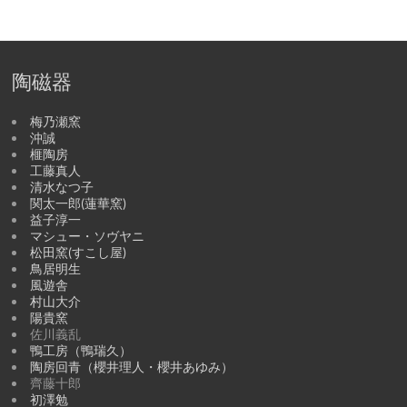
陶磁器
梅乃瀬窯
沖誠
榧陶房
工藤真人
清水なつ子
関太一郎(蓮華窯)
益子淳一
マシュー・ソヴヤニ
松田窯(すこし屋)
鳥居明生
風遊舎
村山大介
陽貴窯
佐川義乱
鴨工房（鴨瑞久）
陶房回青（櫻井理人・櫻井あゆみ）
齊藤十郎
初澤勉