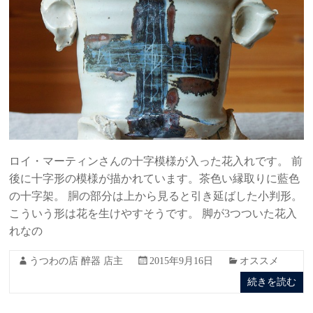
ロイ・マーティンさんの十字模様が入った花入れです。 前
後に十字形の模様が描かれています。茶色い縁取りに藍色
の十字架。 胴の部分は上から見ると引き延ばした小判形。
こういう形は花を生けやすそうです。 脚が3つついた花入
れなの
うつわの店 醉器 店主
2015年9月16日
オススメ
続きを読む