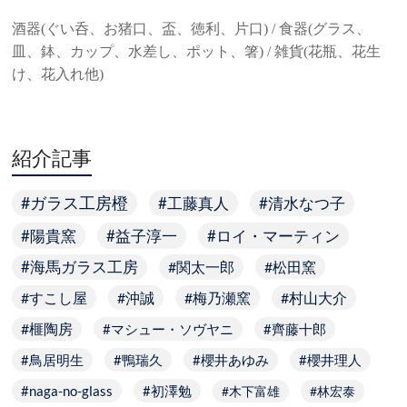
酒器(ぐい呑、お猪口、盃、徳利、片口) / 食器(グラス、
皿、鉢、カップ、水差し、ポット、箸) / 雑貨(花瓶、花生
け、花入れ他)
紹介記事
ガラス工房橙
工藤真人
清水なつ子
陽貴窯
益子淳一
ロイ・マーティン
海馬ガラス工房
関太一郎
松田窯
すこし屋
沖誠
梅乃瀬窯
村山大介
榧陶房
マシュー・ソヴヤニ
齊藤十郎
鳥居明生
鴨瑞久
櫻井あゆみ
櫻井理人
naga-no-glass
初澤勉
木下富雄
林宏泰