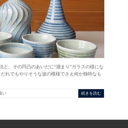
法と、その凹凸のあいだに“溜まり”ガラスの様にな
 だれでもやりそうな波の模様でさえ何か独特なも
扱い
続きを読む