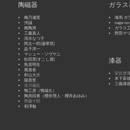
陶磁器
ガラス
梅乃瀬窯
海馬 ガ
沖誠
naga-n
榧陶房
ガラス工
工藤真人
野田マ
清水なつ子
関太一郎(蓮華窯)
益子淳一
マシュー・ソヴヤニ
松田窯(すこし屋)
漆器
鳥居明生
風遊舎
安比塗
村山大介
木下富
陽貴窯
三義漆
佐川義乱
鴨工房（鴨瑞久）
陶房回青（櫻井理人・櫻井あゆみ）
齊藤十郎
初澤勉