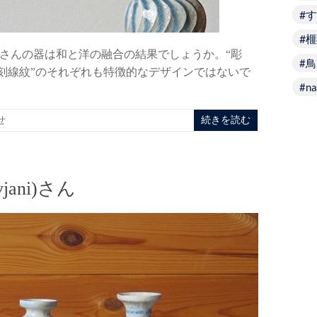
す
榧
さんの器は和と洋の融合の結果でしょうか。“彫
鳥
“刻線紋”のそれぞれも特徴的なデザインではないで
na
せ
続きを読む
jani)さん