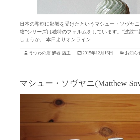
日本の彫刻に影響を受けたというマシュー・ソヴヤニ
紋”シリーズは独特のフォルムをしています。“波紋”
しょうか。 本日よりオンライン
うつわの店 醉器 店主
2015年12月16日
お知ら
マシュー・ソヴヤニ(Matthew Sov