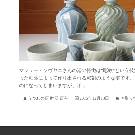
マシュー・ソヴヤニさんの器の特徴は“彫紋”という技
った釉薬によって作り出される彫刻のような姿です。
のになってしまいますが、オリ
うつわの店 醉器 店主
2015年12月13日
お取り