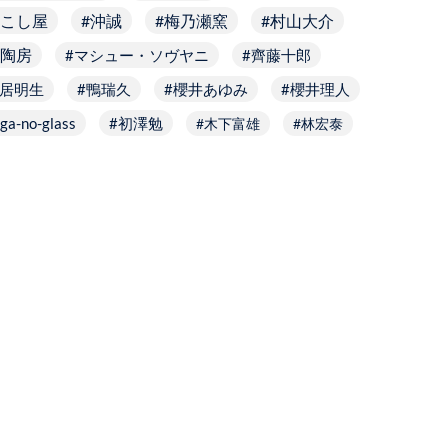
こし屋
沖誠
梅乃瀬窯
村山大介
陶房
マシュー・ソヴヤニ
齊藤十郎
居明生
鴨瑞久
櫻井あゆみ
櫻井理人
ga-no-glass
初澤勉
木下富雄
林宏泰