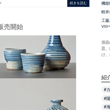
機能
メ
続きを読む
軽井
工藤真
販売開始
VIII
酒器
皿、
け、
紹