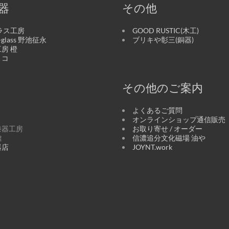
器
その他
ラス工房
GOOD RUSTIC(木工)
o-glass 野池征永
ブリキや彰三(銅器)
房 橙
リコ
その他のご案内
よくあるご質問
オンラインショップ通信販売
漆器工房
お取り寄せ / オーダー
雄
信濃追分文化磁場 油や
器店
JOYNT.work