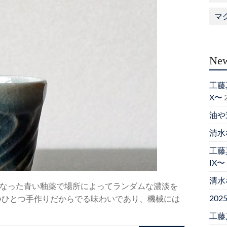
マ
New
工藤真
X〜
油や
清水
工藤真
IX〜
清水
なった青い釉薬で場所によってランダムな濃淡を
20
つひとつ手作りだからでる味わいであり、機械には
工藤