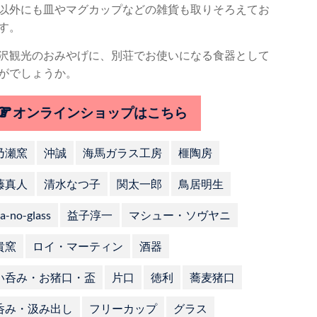
以外にも皿やマグカップなどの雑貨も取りそろえてお
す。
沢観光のおみやげに、別荘でお使いになる食器として
がでしょうか。
オンラインショップはこちら
乃瀬窯
沖誠
海馬ガラス工房
榧陶房
藤真人
清水なつ子
関太一郎
鳥居明生
a-no-glass
益子淳一
マシュー・ソヴヤニ
貴窯
ロイ・マーティン
酒器
い呑み・お猪口・盃
片口
徳利
蕎麦猪口
呑み・汲み出し
フリーカップ
グラス