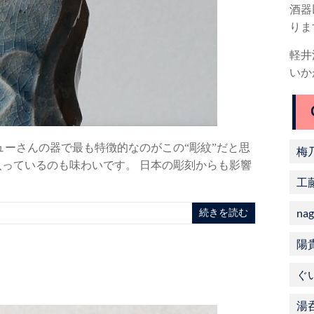
酒器
りま
軽井
いか
ューさんの器で最も特徴的なのがこの“彫紋”だと思
梅
入っているのも味わいです。 日本の彫刻からも影響
工
nag
メ
続きを読む
陽
ぐ
湯