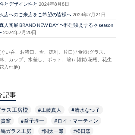
性とデザイン性と
2024年8月8日
沢店へのご来店をご希望の皆様へ
2024年7月21日
人陶展 BRAND NEW DAY 〜料理映えする器 season
〜
2024年7月20日
(ぐい呑、お猪口、盃、徳利、片口) / 食器(グラス、
鉢、カップ、水差し、ポット、箸) / 雑貨(花瓶、花生
花入れ他)
介記事
ガラス工房橙
工藤真人
清水なつ子
陽貴窯
益子淳一
ロイ・マーティン
海馬ガラス工房
関太一郎
松田窯