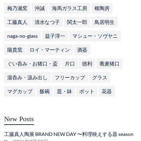
梅乃瀬窯
沖誠
海馬ガラス工房
榧陶房
工藤真人
清水なつ子
関太一郎
鳥居明生
naga-no-glass
益子淳一
マシュー・ソヴヤニ
陽貴窯
ロイ・マーティン
酒器
ぐい呑み・お猪口・盃
片口
徳利
蕎麦猪口
湯呑み・汲み出し
フリーカップ
グラス
マグカップ
飯碗
皿・鉢
ポット
花器
New Posts
工藤真人陶展 BRAND NEW DAY 〜料理映えする器 season