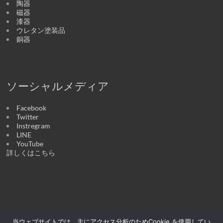
陶器
磁器
漆器
ウレタン塗装品
銅器
ソーシャルメディア
Facebook
Twitter
Instregram
LINE
YouTube
詳しくはこちら
当ウェブサイトでは、主にアクセス分析のためCookie を使用してい
Copyright © 2026
醉器 | うつわの店
. All rights reserved. テーマ:
Spacious
by