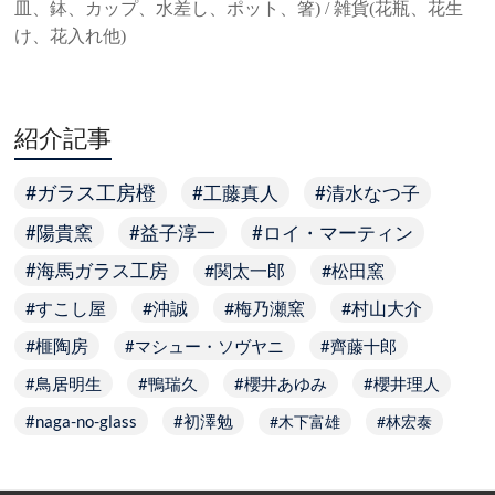
皿、鉢、カップ、水差し、ポット、箸) / 雑貨(花瓶、花生
け、花入れ他)
紹介記事
ガラス工房橙
工藤真人
清水なつ子
陽貴窯
益子淳一
ロイ・マーティン
海馬ガラス工房
関太一郎
松田窯
すこし屋
沖誠
梅乃瀬窯
村山大介
榧陶房
マシュー・ソヴヤニ
齊藤十郎
鳥居明生
鴨瑞久
櫻井あゆみ
櫻井理人
naga-no-glass
初澤勉
木下富雄
林宏泰