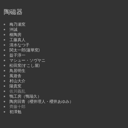
陶磁器
梅乃瀬窯
沖誠
榧陶房
工藤真人
清水なつ子
関太一郎(蓮華窯)
益子淳一
マシュー・ソヴヤニ
松田窯(すこし屋)
鳥居明生
風遊舎
村山大介
陽貴窯
佐川義乱
鴨工房（鴨瑞久）
陶房回青（櫻井理人・櫻井あゆみ）
齊藤十郎
初澤勉