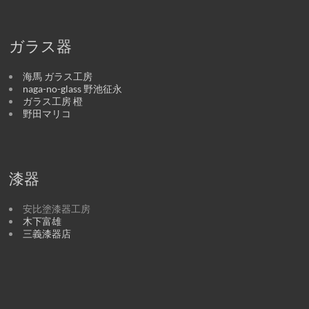
ガラス器
海馬 ガラス工房
naga-no-glass 野池征永
ガラス工房 橙
野田マリコ
漆器
安比塗漆器工房
木下富雄
三義漆器店