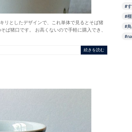
す
榧
キリとしたデザインで、これ単体で見るとそば猪
鳥
のそば猪口です。 お高くないので手軽に購入でき、
na
メ
続きを読む