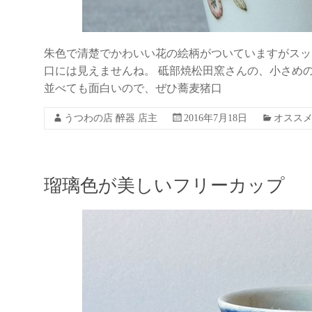
朱色で清楚でかわいい花の絵柄がついていますがスッ
口には見えませんね。 砥部焼松田窯さんの、小さめ
並べても面白いので、ぜひ蕎麦猪口
うつわの店 醉器 店主
2016年7月18日
オスス
瑠璃色が美しいフリーカップ