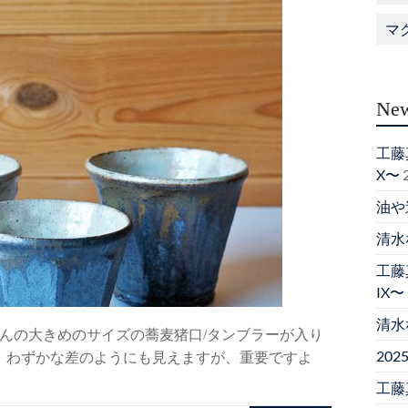
マ
New
工藤真
X〜
油や
清水
工藤真
IX〜
清水
んの大きめのサイズの蕎麦猪口/タンブラーが入り
20
。 わずかな差のようにも見えますが、重要ですよ
工藤