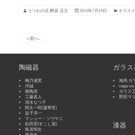
うつわの店 醉器 店主
2016年7月10日
オスス
« 前へ
陶磁器
ガラス
梅乃瀬窯
海馬 ガ
沖誠
naga-n
榧陶房
ガラス工
工藤真人
野田マ
清水なつ子
関太一郎(蓮華窯)
益子淳一
マシュー・ソヴヤニ
松田窯(すこし屋)
漆器
鳥居明生
風遊舎