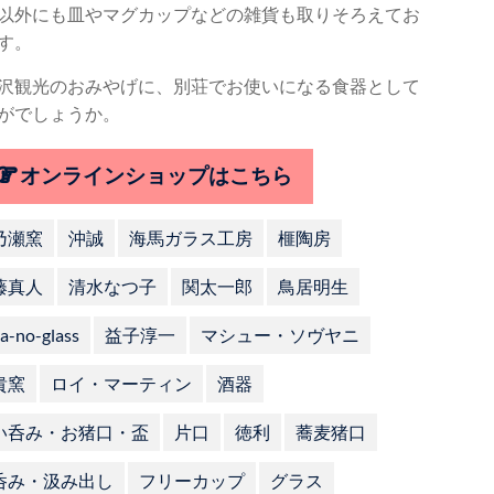
以外にも皿やマグカップなどの雑貨も取りそろえてお
す。
沢観光のおみやげに、別荘でお使いになる食器として
がでしょうか。
オンラインショップはこちら
乃瀬窯
沖誠
海馬ガラス工房
榧陶房
藤真人
清水なつ子
関太一郎
鳥居明生
a-no-glass
益子淳一
マシュー・ソヴヤニ
貴窯
ロイ・マーティン
酒器
い呑み・お猪口・盃
片口
徳利
蕎麦猪口
呑み・汲み出し
フリーカップ
グラス