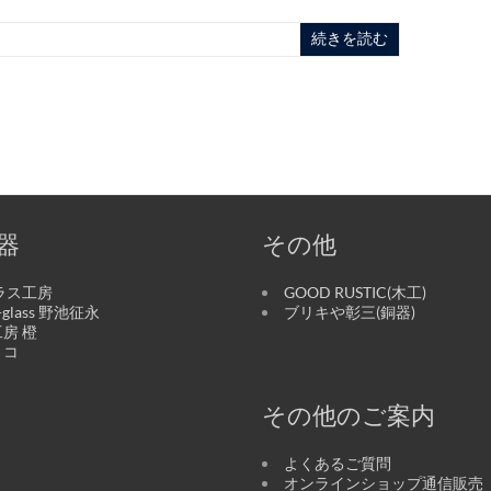
メ
続きを読む
器
その他
ラス工房
GOOD RUSTIC(木工)
o-glass 野池征永
ブリキや彰三(銅器)
房 橙
リコ
その他のご案内
よくあるご質問
オンラインショップ通信販売