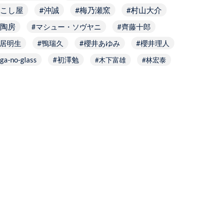
こし屋
沖誠
梅乃瀬窯
村山大介
陶房
マシュー・ソヴヤニ
齊藤十郎
居明生
鴨瑞久
櫻井あゆみ
櫻井理人
ga-no-glass
初澤勉
木下富雄
林宏泰