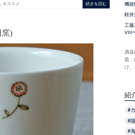
機能
せ
,
オススメ
続きを読む
軽井
工藤真
窯)
VIII
酒器
皿、
け、
紹