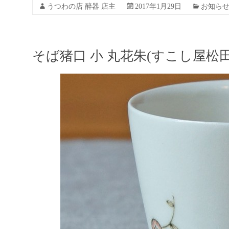
うつわの店 醉器 店主
2017年1月29日
お知ら
そば猪口 小 丸花朱(すこし屋松田