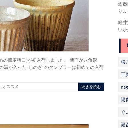
酒器
りま
軽井
いか
めの蕎麦猪口)が初入荷しました。 断面が八角形
梅
の溝が入った“しのぎ”のタンブラーは初めての入荷
工
nag
せ
,
オススメ
続きを読む
陽
ぐ
湯