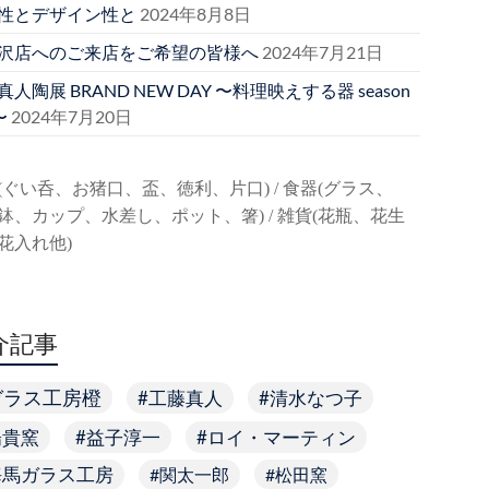
性とデザイン性と
2024年8月8日
沢店へのご来店をご希望の皆様へ
2024年7月21日
人陶展 BRAND NEW DAY 〜料理映えする器 season
〜
2024年7月20日
(ぐい呑、お猪口、盃、徳利、片口) / 食器(グラス、
鉢、カップ、水差し、ポット、箸) / 雑貨(花瓶、花生
花入れ他)
介記事
ガラス工房橙
工藤真人
清水なつ子
陽貴窯
益子淳一
ロイ・マーティン
海馬ガラス工房
関太一郎
松田窯