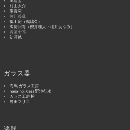
風遊舎
村山大介
陽貴窯
佐川義乱
鴨工房（鴨瑞久）
陶房回青（櫻井理人・櫻井あゆみ）
齊藤十郎
初澤勉
ガラス器
海馬 ガラス工房
naga-no-glass 野池征永
ガラス工房 橙
野田マリコ
漆器