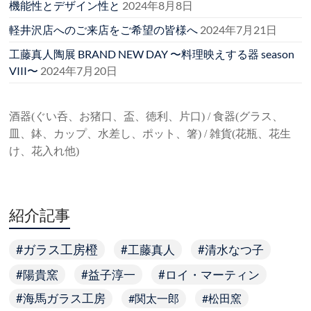
機能性とデザイン性と
2024年8月8日
軽井沢店へのご来店をご希望の皆様へ
2024年7月21日
工藤真人陶展 BRAND NEW DAY 〜料理映えする器 season
VIII〜
2024年7月20日
酒器(ぐい呑、お猪口、盃、徳利、片口) / 食器(グラス、
皿、鉢、カップ、水差し、ポット、箸) / 雑貨(花瓶、花生
け、花入れ他)
紹介記事
ガラス工房橙
工藤真人
清水なつ子
陽貴窯
益子淳一
ロイ・マーティン
海馬ガラス工房
関太一郎
松田窯