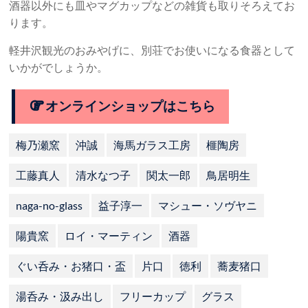
酒器以外にも皿やマグカップなどの雑貨も取りそろえてお
ります。
軽井沢観光のおみやげに、別荘でお使いになる食器として
いかがでしょうか。
オンラインショップはこちら
梅乃瀬窯
沖誠
海馬ガラス工房
榧陶房
工藤真人
清水なつ子
関太一郎
鳥居明生
naga-no-glass
益子淳一
マシュー・ソヴヤニ
陽貴窯
ロイ・マーティン
酒器
ぐい呑み・お猪口・盃
片口
徳利
蕎麦猪口
湯呑み・汲み出し
フリーカップ
グラス