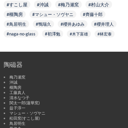
すこし屋
沖誠
梅乃瀬窯
村山大介
榧陶房
マシュー・ソヴヤニ
齊藤十郎
鳥居明生
鴨瑞久
櫻井あゆみ
櫻井理人
naga-no-glass
初澤勉
木下富雄
林宏泰
陶磁器
梅乃瀬窯
沖誠
榧陶房
工藤真人
清水なつ子
関太一郎(蓮華窯)
益子淳一
マシュー・ソヴヤニ
松田窯(すこし屋)
鳥居明生