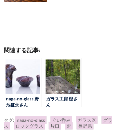
関連する記事:
naga-no-glass 野
ガラス工房 橙さ
池征永さん
ん
タグ:
naga-no-glass
ぐい呑み
ガラス器
グラ
ス
ロックグラス
片口
盃
長野県