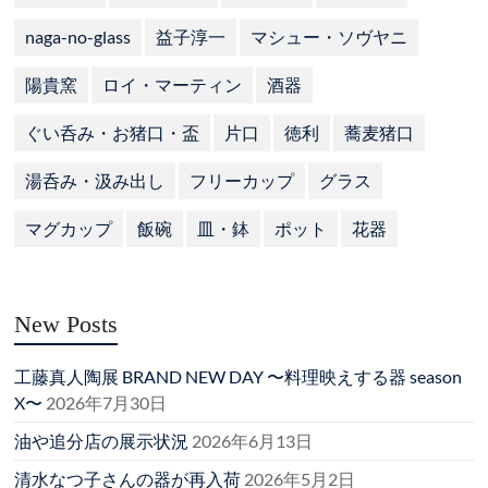
naga-no-glass
益子淳一
マシュー・ソヴヤニ
陽貴窯
ロイ・マーティン
酒器
ぐい呑み・お猪口・盃
片口
徳利
蕎麦猪口
湯呑み・汲み出し
フリーカップ
グラス
マグカップ
飯碗
皿・鉢
ポット
花器
New Posts
工藤真人陶展 BRAND NEW DAY 〜料理映えする器 season
X〜
2026年7月30日
油や追分店の展示状況
2026年6月13日
清水なつ子さんの器が再入荷
2026年5月2日