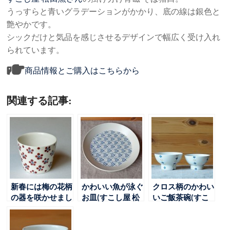
うっすらと青いグラデーションがかかり、底の線は銀色と
艶やかです。
シックだけと気品を感じさせるデザインで幅広く受け入れ
られています。
商品情報とご購入はこちらから
関連する記事:
新春には梅の花柄
かわいい魚が泳ぐ
クロス柄のかわい
の器を咲かせまし
お皿(すこし屋 松
いご飯茶碗(すこ
ょう
田窯)
し屋 松田窯)