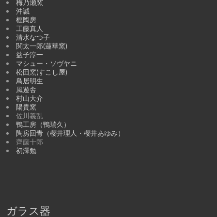
梅乃瀬窯
沖誠
榧陶房
工藤真人
清水なつ子
関太一郎(蓮華窯)
益子淳一
マシュー・ソヴヤニ
松田窯(すこし屋)
鳥居明生
風遊舎
村山大介
陽貴窯
佐川義乱
鴨工房（鴨瑞久）
陶房回青（櫻井理人・櫻井あゆみ）
齊藤十郎
初澤勉
ガラス器