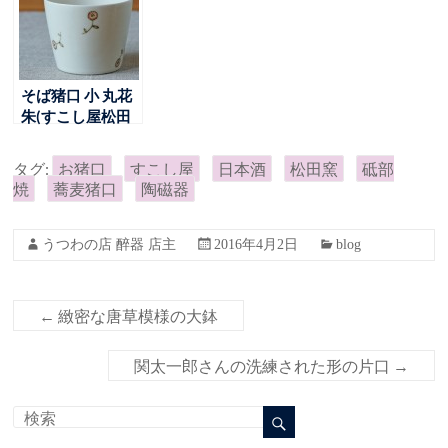
そば猪口 小 丸花
朱(すこし屋松田
窯)
タグ:
お猪口
すこし屋
日本酒
松田窯
砥部
焼
蕎麦猪口
陶磁器
うつわの店 醉器 店主
2016年4月2日
blog
←
緻密な唐草模様の大鉢
関太一郎さんの洗練された形の片口
→