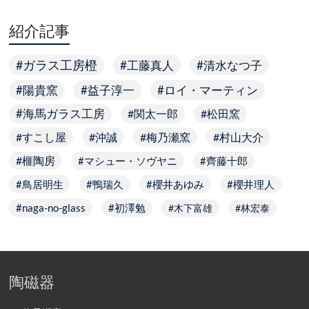
紹介記事
ガラス工房橙
工藤真人
清水なつ子
陽貴窯
益子淳一
ロイ・マーティン
海馬ガラス工房
関太一郎
松田窯
すこし屋
沖誠
梅乃瀬窯
村山大介
榧陶房
マシュー・ソヴヤニ
齊藤十郎
鳥居明生
鴨瑞久
櫻井あゆみ
櫻井理人
naga-no-glass
初澤勉
木下富雄
林宏泰
陶磁器