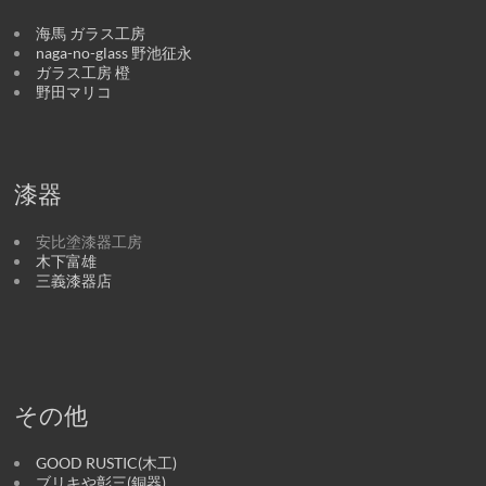
海馬 ガラス工房
naga-no-glass 野池征永
ガラス工房 橙
野田マリコ
漆器
安比塗漆器工房
木下富雄
三義漆器店
その他
GOOD RUSTIC(木工)
ブリキや彰三(銅器)