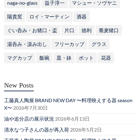
naga-no-glass
益子淳一
マシュー・ソヴヤニ
陽貴窯
ロイ・マーティン
酒器
ぐい呑み・お猪口・盃
片口
徳利
蕎麦猪口
湯呑み・汲み出し
フリーカップ
グラス
マグカップ
飯碗
皿・鉢
ポット
花器
New Posts
工藤真人陶展 BRAND NEW DAY 〜料理映えする器 season
X〜
2026年7月30日
油や追分店の展示状況
2026年6月13日
清水なつ子さんの器が再入荷
2026年5月2日