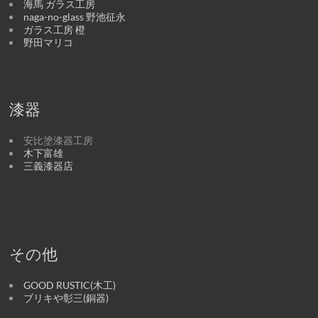
海馬 ガラス工房
naga-no-glass 野池征永
ガラス工房 橙
野田マリコ
漆器
安比塗漆器工房
木下富雄
三義漆器店
その他
GOOD RUSTIC(木工)
ブリキや彰三(銅器)