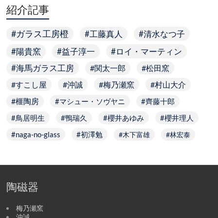
紹介記事
ガラス工房橙
工藤真人
清水なつ子
陽貴窯
益子淳一
ロイ・マーティン
海馬ガラス工房
関太一郎
松田窯
すこし屋
沖誠
梅乃瀬窯
村山大介
榧陶房
マシュー・ソヴヤニ
齊藤十郎
鳥居明生
鴨瑞久
櫻井あゆみ
櫻井理人
naga-no-glass
初澤勉
木下富雄
林宏泰
陶磁器
梅乃瀬窯
沖誠