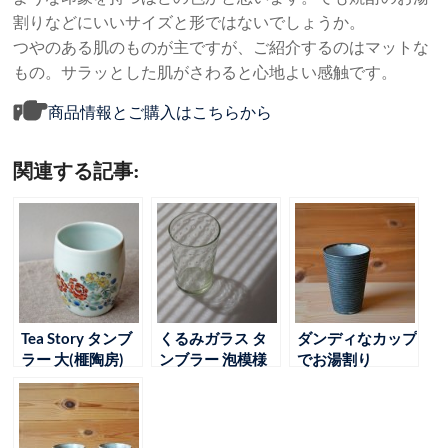
割りなどにいいサイズと形ではないでしょうか。
つやのある肌のものが主ですが、ご紹介するのはマットな
もの。サラッとした肌がさわると心地よい感触です。
商品情報とご購入はこちらから
関連する記事:
Tea Story タンブ
くるみガラス タ
ダンディなカップ
ラー 大(榧陶房)
ンブラー 泡模様
でお湯割り
(橙)