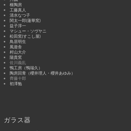
榧陶房
工藤真人
清水なつ子
関太一郎(蓮華窯)
益子淳一
マシュー・ソヴヤニ
松田窯(すこし屋)
鳥居明生
風遊舎
村山大介
陽貴窯
佐川義乱
鴨工房（鴨瑞久）
陶房回青（櫻井理人・櫻井あゆみ）
齊藤十郎
初澤勉
ガラス器