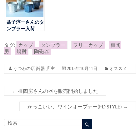
益子淳一さんのタ
ンブラー入荷
タグ:
カップ
タンブラー
フリーカップ
榧陶
房
焼酎
陶磁器
うつわの店 醉器 店主
2015年10月11日
オススメ
←
榧陶房さんの器を販売開始しました
かっこいい、ワインオープナー(FD STYLE)
→