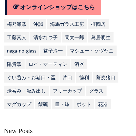
オンラインショップはこちら
梅乃瀬窯
沖誠
海馬ガラス工房
榧陶房
工藤真人
清水なつ子
関太一郎
鳥居明生
naga-no-glass
益子淳一
マシュー・ソヴヤニ
陽貴窯
ロイ・マーティン
酒器
ぐい呑み・お猪口・盃
片口
徳利
蕎麦猪口
湯呑み・汲み出し
フリーカップ
グラス
マグカップ
飯碗
皿・鉢
ポット
花器
New Posts