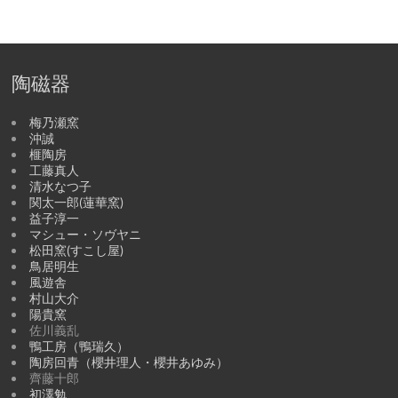
陶磁器
梅乃瀬窯
沖誠
榧陶房
工藤真人
清水なつ子
関太一郎(蓮華窯)
益子淳一
マシュー・ソヴヤニ
松田窯(すこし屋)
鳥居明生
風遊舎
村山大介
陽貴窯
佐川義乱
鴨工房（鴨瑞久）
陶房回青（櫻井理人・櫻井あゆみ）
齊藤十郎
初澤勉