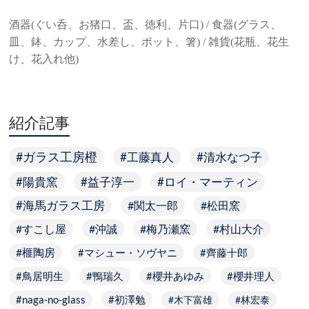
酒器(ぐい呑、お猪口、盃、徳利、片口) / 食器(グラス、
皿、鉢、カップ、水差し、ポット、箸) / 雑貨(花瓶、花生
け、花入れ他)
紹介記事
ガラス工房橙
工藤真人
清水なつ子
陽貴窯
益子淳一
ロイ・マーティン
海馬ガラス工房
関太一郎
松田窯
すこし屋
沖誠
梅乃瀬窯
村山大介
榧陶房
マシュー・ソヴヤニ
齊藤十郎
鳥居明生
鴨瑞久
櫻井あゆみ
櫻井理人
naga-no-glass
初澤勉
木下富雄
林宏泰