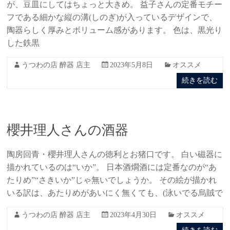
が、豆皿にしてはちょっと大きめ。 益子さんの定番モチー
フである細かな縦の溝(しのぎ)が入っているデザインで、
陶器らしく厚みとボリューム感があります。 色は、黒光り
した鉄黒
うつわの店 醉器 店主
2023年5月8日
オススメ
続きを読む
櫻井理人さんの酒器
陶房回青・櫻井理人さんの徳利とお猪口です。 白い磁器に
描かれているのは“いか”。 日本酒燗酒には定番なのが“あ
たりめ”“さきいか”じゃ無いでしょうか。 その絵が描かれ
いる訳は、あたりめがあいにく無くても、(泳いでる烏賊で
うつわの店 醉器 店主
2023年4月30日
オススメ