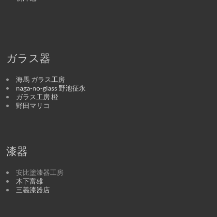
ガラス器
海馬 ガラス工房
naga-no-glass 野池征永
ガラス工房 橙
野田マリコ
漆器
安比塗漆器工房
木下富雄
三義漆器店