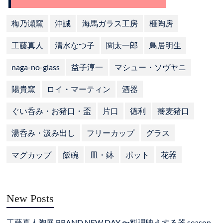
梅乃瀬窯
沖誠
海馬ガラス工房
榧陶房
工藤真人
清水なつ子
関太一郎
鳥居明生
naga-no-glass
益子淳一
マシュー・ソヴヤニ
陽貴窯
ロイ・マーティン
酒器
ぐい呑み・お猪口・盃
片口
徳利
蕎麦猪口
湯呑み・汲み出し
フリーカップ
グラス
マグカップ
飯碗
皿・鉢
ポット
花器
New Posts
工藤真人陶展 BRAND NEW DAY 〜料理映えする器 season