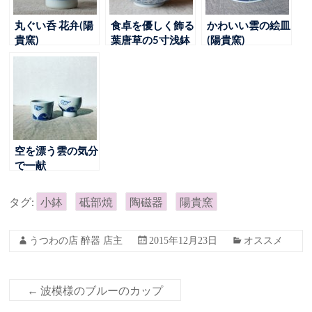
丸ぐい呑 花弁(陽
食卓を優しく飾る
かわいい雲の絵皿
貴窯)
葉唐草の5寸浅鉢
(陽貴窯)
(陽貴窯)
空を漂う雲の気分
で一献
タグ:
小鉢
砥部焼
陶磁器
陽貴窯
うつわの店 醉器 店主
2015年12月23日
オススメ
←
波模様のブルーのカップ