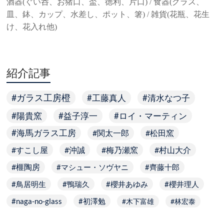
酒器(ぐい呑、お猪口、盃、徳利、片口) / 食器(グラス、
皿、鉢、カップ、水差し、ポット、箸) / 雑貨(花瓶、花生
け、花入れ他)
紹介記事
ガラス工房橙
工藤真人
清水なつ子
陽貴窯
益子淳一
ロイ・マーティン
海馬ガラス工房
関太一郎
松田窯
すこし屋
沖誠
梅乃瀬窯
村山大介
榧陶房
マシュー・ソヴヤニ
齊藤十郎
鳥居明生
鴨瑞久
櫻井あゆみ
櫻井理人
naga-no-glass
初澤勉
木下富雄
林宏泰