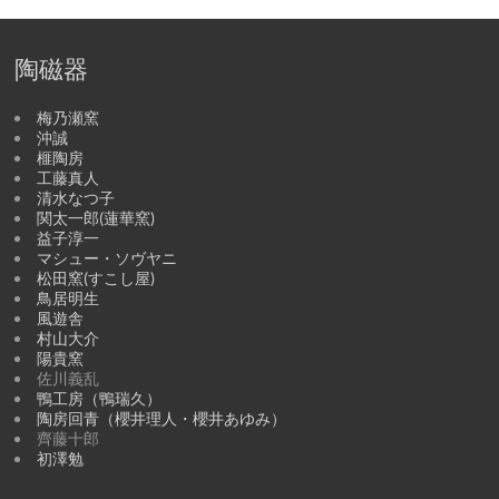
陶磁器
梅乃瀬窯
沖誠
榧陶房
工藤真人
清水なつ子
関太一郎(蓮華窯)
益子淳一
マシュー・ソヴヤニ
松田窯(すこし屋)
鳥居明生
風遊舎
村山大介
陽貴窯
佐川義乱
鴨工房（鴨瑞久）
陶房回青（櫻井理人・櫻井あゆみ）
齊藤十郎
初澤勉