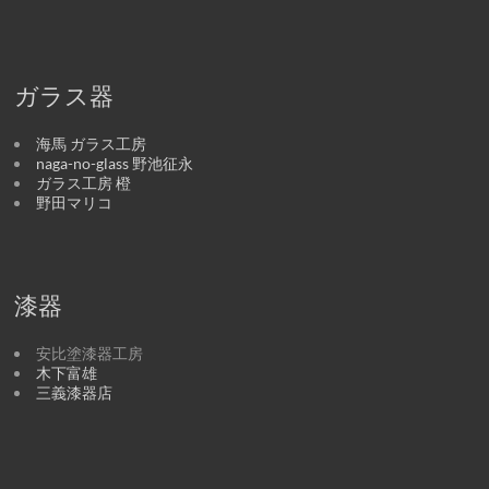
ガラス器
海馬 ガラス工房
naga-no-glass 野池征永
ガラス工房 橙
野田マリコ
漆器
安比塗漆器工房
木下富雄
三義漆器店