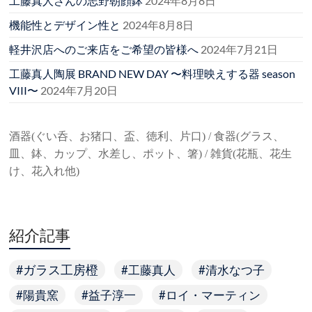
工藤真人さんの志野朝顔鉢
2024年8月8日
機能性とデザイン性と
2024年8月8日
軽井沢店へのご来店をご希望の皆様へ
2024年7月21日
工藤真人陶展 BRAND NEW DAY 〜料理映えする器 season
VIII〜
2024年7月20日
酒器(ぐい呑、お猪口、盃、徳利、片口) / 食器(グラス、
皿、鉢、カップ、水差し、ポット、箸) / 雑貨(花瓶、花生
け、花入れ他)
紹介記事
ガラス工房橙
工藤真人
清水なつ子
陽貴窯
益子淳一
ロイ・マーティン