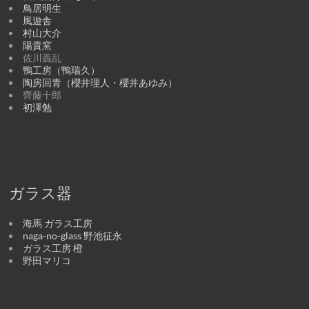
鳥居明生
風遊舎
村山大介
陽貴窯
佐川義乱
鴨工房（鴨瑞久）
陶房回青（櫻井理人・櫻井あゆみ）
齊藤十郎
初澤勉
ガラス器
海馬 ガラス工房
naga-no-glass 野池征永
ガラス工房 橙
野田マリコ