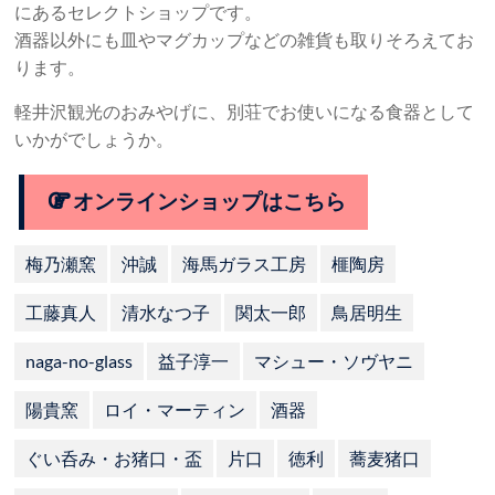
にあるセレクトショップです。
酒器以外にも皿やマグカップなどの雑貨も取りそろえてお
ります。
軽井沢観光のおみやげに、別荘でお使いになる食器として
いかがでしょうか。
オンラインショップはこちら
梅乃瀬窯
沖誠
海馬ガラス工房
榧陶房
工藤真人
清水なつ子
関太一郎
鳥居明生
naga-no-glass
益子淳一
マシュー・ソヴヤニ
陽貴窯
ロイ・マーティン
酒器
ぐい呑み・お猪口・盃
片口
徳利
蕎麦猪口