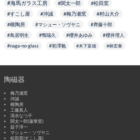
海馬ガラス工房
関太一郎
松田窯
すこし屋
沖誠
梅乃瀬窯
村山大介
榧陶房
マシュー・ソヴヤニ
齊藤十郎
鳥居明生
鴨瑞久
櫻井あゆみ
櫻井理人
naga-no-glass
初澤勉
木下富雄
林宏泰
陶磁器
梅乃瀬窯
沖誠
榧陶房
工藤真人
清水なつ子
関太一郎(蓮華窯)
益子淳一
マシュー・ソヴヤニ
松田窯(すこし屋)