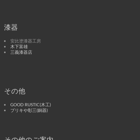
漆器
安比塗漆器工房
木下富雄
三義漆器店
その他
GOOD RUSTIC(木工)
ブリキや彰三(銅器)
その他のご案内