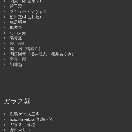
関太一郎(蓮華窯)
益子淳一
マシュー・ソヴヤニ
松田窯(すこし屋)
鳥居明生
風遊舎
村山大介
陽貴窯
佐川義乱
鴨工房（鴨瑞久）
陶房回青（櫻井理人・櫻井あゆみ）
齊藤十郎
初澤勉
ガラス器
海馬 ガラス工房
naga-no-glass 野池征永
ガラス工房 橙
野田マリコ