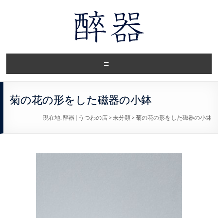
菊の花の形をした磁器の小鉢
現在地:
醉器 | うつわの店
>
未分類
>
菊の花の形をした磁器の小鉢