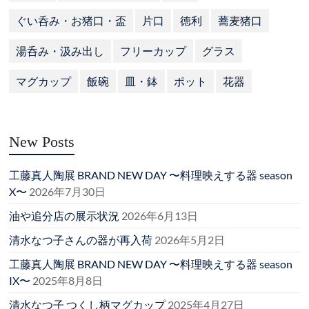
ぐい呑み・お猪口・盃
片口
徳利
蕎麦猪口
湯呑み・汲み出し
フリーカップ
グラス
マグカップ
飯碗
皿・鉢
ポット
花器
New Posts
工藤真人陶展 BRAND NEW DAY 〜料理映えする器 season
X〜
2026年7月30日
油や追分店の展示状況
2026年6月13日
清水なつ子さんの器が再入荷
2026年5月2日
工藤真人陶展 BRAND NEW DAY 〜料理映えする器 season
IX〜
2025年8月8日
清水なつ子 つくし柄マグカップ
2025年4月27日