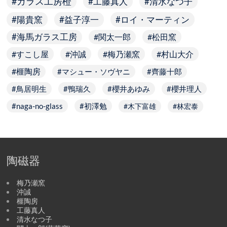
ガラス工房橙
工藤真人
清水なつ子
陽貴窯
益子淳一
ロイ・マーティン
海馬ガラス工房
関太一郎
松田窯
すこし屋
沖誠
梅乃瀬窯
村山大介
榧陶房
マシュー・ソヴヤニ
齊藤十郎
鳥居明生
鴨瑞久
櫻井あゆみ
櫻井理人
naga-no-glass
初澤勉
木下富雄
林宏泰
陶磁器
梅乃瀬窯
沖誠
榧陶房
工藤真人
清水なつ子