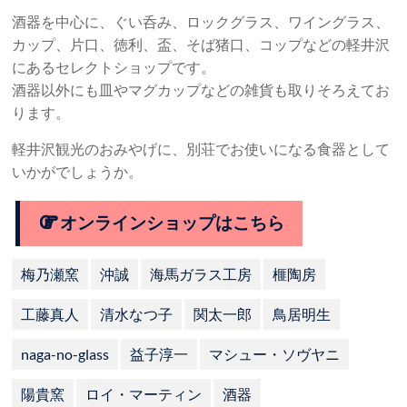
酒器を中心に、ぐい呑み、ロックグラス、ワイングラス、
カップ、片口、徳利、盃、そば猪口、コップなどの軽井沢
にあるセレクトショップです。
酒器以外にも皿やマグカップなどの雑貨も取りそろえてお
ります。
軽井沢観光のおみやげに、別荘でお使いになる食器として
いかがでしょうか。
オンラインショップはこちら
梅乃瀬窯
沖誠
海馬ガラス工房
榧陶房
工藤真人
清水なつ子
関太一郎
鳥居明生
naga-no-glass
益子淳一
マシュー・ソヴヤニ
陽貴窯
ロイ・マーティン
酒器