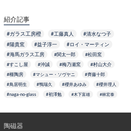
紹介記事
ガラス工房橙
工藤真人
清水なつ子
陽貴窯
益子淳一
ロイ・マーティン
海馬ガラス工房
関太一郎
松田窯
すこし屋
沖誠
梅乃瀬窯
村山大介
榧陶房
マシュー・ソヴヤニ
齊藤十郎
鳥居明生
鴨瑞久
櫻井あゆみ
櫻井理人
naga-no-glass
初澤勉
木下富雄
林宏泰
陶磁器