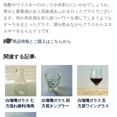
焼酎やウイスキーのロックや水割りにいかがでしょうか。
厚みと重量感があり高級感あふれるロックグラスでござい
ます。何か存在感を自ら放つパワーを感じてしまうような
オーラをまとったグラス。酒を飲みながらグラスからエネ
ルギーをもらえそうです。
商品情報とご購入はこちらから
関連する記事:
白瑠璃ガラス 七
白瑠璃ガラス 四
白瑠璃ガラス 五
方流れ徳利(海馬
方屈タンブラー
方屈ワイングラス
ガラス工房)
(海馬ガラス工房)
(海馬)