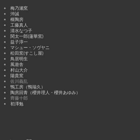
梅乃瀬窯
沖誠
榧陶房
工藤真人
清水なつ子
関太一郎(蓮華窯)
益子淳一
マシュー・ソヴヤニ
松田窯(すこし屋)
鳥居明生
風遊舎
村山大介
陽貴窯
佐川義乱
鴨工房（鴨瑞久）
陶房回青（櫻井理人・櫻井あゆみ）
齊藤十郎
初澤勉