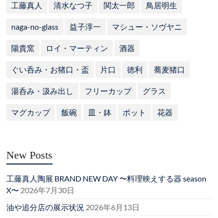
工藤真人
清水なつ子
関太一郎
鳥居明生
naga-no-glass
益子淳一
マシュー・ソヴヤニ
陽貴窯
ロイ・マーティン
酒器
ぐい呑み・お猪口・盃
片口
徳利
蕎麦猪口
湯呑み・汲み出し
フリーカップ
グラス
マグカップ
飯碗
皿・鉢
ポット
花器
New Posts
工藤真人陶展 BRAND NEW DAY 〜料理映えする器 season
X〜
2026年7月30日
油や追分店の展示状況
2026年6月13日