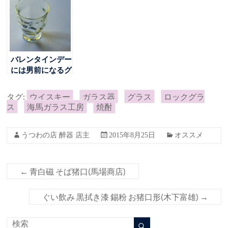
バレンタインデー
には男前になるグ
ラスを
タグ:
ウイスキー
ガラス器
グラス
ロックグラ
ス
海馬ガラス工房
焼酎
うつわの店 醉器 店主
2015年8月25日
オススメ
←
青白磁 そば猪口(馬場商店)
ぐい飲み 黒拭き漆 錫粉 お猪口形(木下富雄)
→