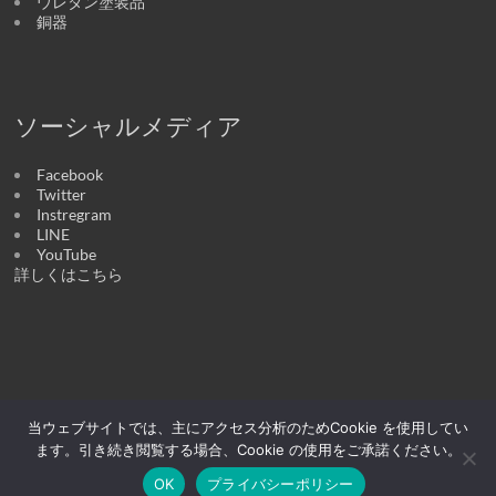
ウレタン塗装品
銅器
ソーシャルメディア
Facebook
Twitter
Instregram
LINE
YouTube
詳しくはこちら
当ウェブサイトでは、主にアクセス分析のためCookie を使用してい
Copyright © 2026
醉器 | うつわの店
. All rights reserved. テーマ:
Spacious
by
ThemeGrill. Powered by:
WordPress
.
ます。引き続き閲覧する場合、Cookie の使用をご承諾ください。
醉器について
うつわ
オンラインストア
お知らせ
交通案内
お問い合
OK
プライバシーポリシー
わせ
ブログ
プライバシーポリシー