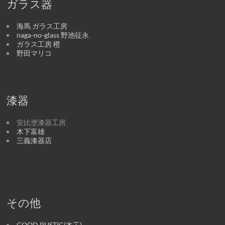
ガラス器
海馬 ガラス工房
naga-no-glass 野池征永
ガラス工房 橙
野田マリコ
漆器
安比塗漆器工房
木下富雄
三義漆器店
その他
GOOD RUSTIC(木工)