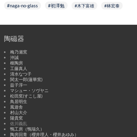
naga-no-glass
初澤勉
木下富雄
林宏泰
陶磁器
梅乃瀬窯
沖誠
榧陶房
工藤真人
清水なつ子
関太一郎(蓮華窯)
益子淳一
マシュー・ソヴヤニ
松田窯(すこし屋)
鳥居明生
風遊舎
村山大介
陽貴窯
佐川義乱
鴨工房（鴨瑞久）
陶房回青（櫻井理人・櫻井あゆみ）