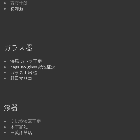
齊藤十郎
初澤勉
ガラス器
海馬 ガラス工房
naga-no-glass 野池征永
ガラス工房 橙
野田マリコ
漆器
安比塗漆器工房
木下富雄
三義漆器店