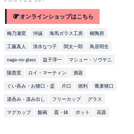
オンラインショップはこちら
梅乃瀬窯
沖誠
海馬ガラス工房
榧陶房
工藤真人
清水なつ子
関太一郎
鳥居明生
naga-no-glass
益子淳一
マシュー・ソヴヤニ
陽貴窯
ロイ・マーティン
酒器
ぐい呑み・お猪口・盃
片口
徳利
蕎麦猪口
湯呑み・汲み出し
フリーカップ
グラス
マグカップ
飯碗
皿・鉢
ポット
花器