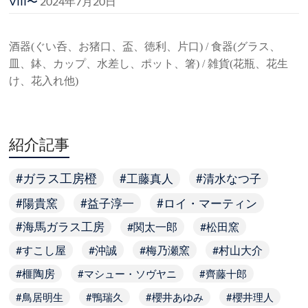
VIII〜
2024年7月20日
酒器(ぐい呑、お猪口、盃、徳利、片口) / 食器(グラス、
皿、鉢、カップ、水差し、ポット、箸) / 雑貨(花瓶、花生
け、花入れ他)
紹介記事
ガラス工房橙
工藤真人
清水なつ子
陽貴窯
益子淳一
ロイ・マーティン
海馬ガラス工房
関太一郎
松田窯
すこし屋
沖誠
梅乃瀬窯
村山大介
榧陶房
マシュー・ソヴヤニ
齊藤十郎
鳥居明生
鴨瑞久
櫻井あゆみ
櫻井理人