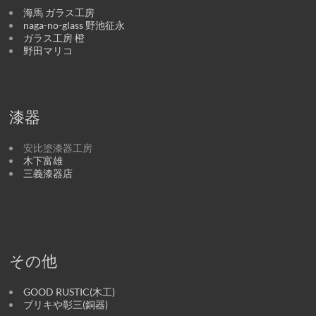
海馬 ガラス工房
naga-no-glass 野池征永
ガラス工房 橙
野田マリコ
漆器
安比塗漆器工房
木下富雄
三義漆器店
その他
GOOD RUSTIC(木工)
ブリキや彰三(銅器)