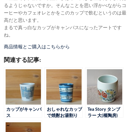
るようじゃないですか。そんなことを思い浮かべながらコ
ーヒーやカフェオレとかをこのカップで飲むというのは最
高だと思います。
まるで真っ白なカップがキャンバスになったアートです
ね。
商品情報とご購入はこちらから
関連する記事:
カップがキャンバ
おしゃれなカップ
Tea Story タンブ
ス
で焼酎お湯割り
ラー 大(榧陶房)