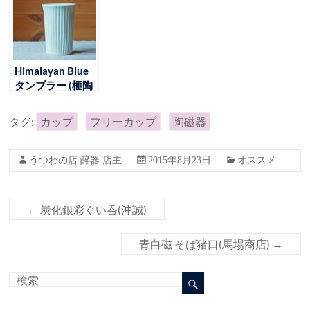
Himalayan Blue
タンブラー (榧陶
房)
タグ:
カップ
フリーカップ
陶磁器
うつわの店 醉器 店主
2015年8月23日
オススメ
←
炭化銀彩ぐい呑(沖誠)
青白磁 そば猪口(馬場商店)
→