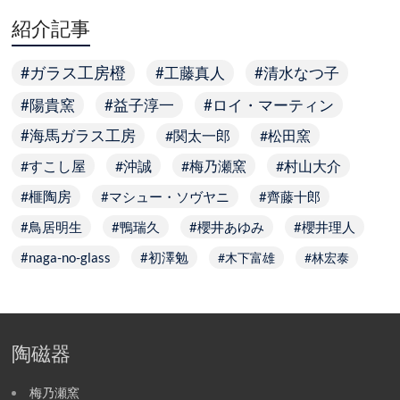
紹介記事
ガラス工房橙
工藤真人
清水なつ子
陽貴窯
益子淳一
ロイ・マーティン
海馬ガラス工房
関太一郎
松田窯
すこし屋
沖誠
梅乃瀬窯
村山大介
榧陶房
マシュー・ソヴヤニ
齊藤十郎
鳥居明生
鴨瑞久
櫻井あゆみ
櫻井理人
naga-no-glass
初澤勉
木下富雄
林宏泰
陶磁器
梅乃瀬窯