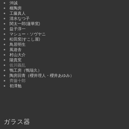
沖誠
榧陶房
工藤真人
清水なつ子
関太一郎(蓮華窯)
益子淳一
マシュー・ソヴヤニ
松田窯(すこし屋)
鳥居明生
風遊舎
村山大介
陽貴窯
佐川義乱
鴨工房（鴨瑞久）
陶房回青（櫻井理人・櫻井あゆみ）
齊藤十郎
初澤勉
ガラス器