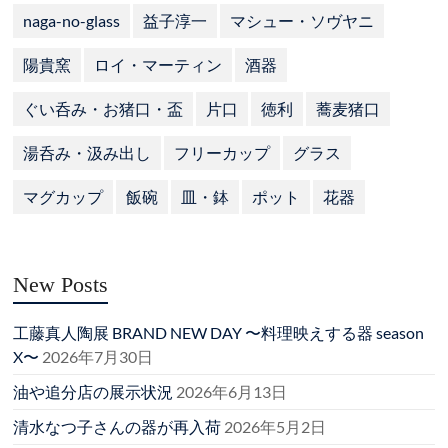
naga-no-glass
益子淳一
マシュー・ソヴヤニ
陽貴窯
ロイ・マーティン
酒器
ぐい呑み・お猪口・盃
片口
徳利
蕎麦猪口
湯呑み・汲み出し
フリーカップ
グラス
マグカップ
飯碗
皿・鉢
ポット
花器
New Posts
工藤真人陶展 BRAND NEW DAY 〜料理映えする器 season
X〜
2026年7月30日
油や追分店の展示状況
2026年6月13日
清水なつ子さんの器が再入荷
2026年5月2日