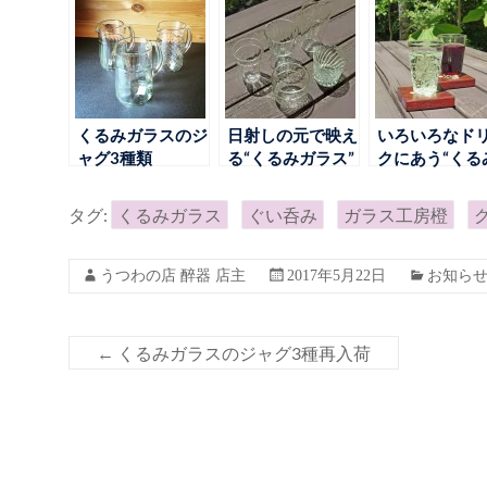
くるみガラスのジ
日射しの元で映え
いろいろなド
ャグ3種類
る“くるみガラス”
クにあう“くる
ガラス”のグラ
タグ:
くるみガラス
ぐい呑み
ガラス工房橙
うつわの店 醉器 店主
2017年5月22日
お知ら
←
くるみガラスのジャグ3種再入荷