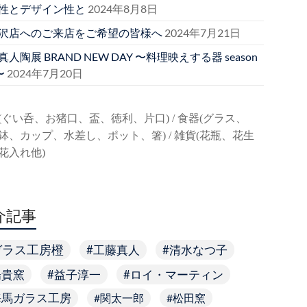
性とデザイン性と
2024年8月8日
沢店へのご来店をご希望の皆様へ
2024年7月21日
人陶展 BRAND NEW DAY 〜料理映えする器 season
〜
2024年7月20日
(ぐい呑、お猪口、盃、徳利、片口) / 食器(グラス、
鉢、カップ、水差し、ポット、箸) / 雑貨(花瓶、花生
花入れ他)
介記事
ガラス工房橙
工藤真人
清水なつ子
陽貴窯
益子淳一
ロイ・マーティン
海馬ガラス工房
関太一郎
松田窯