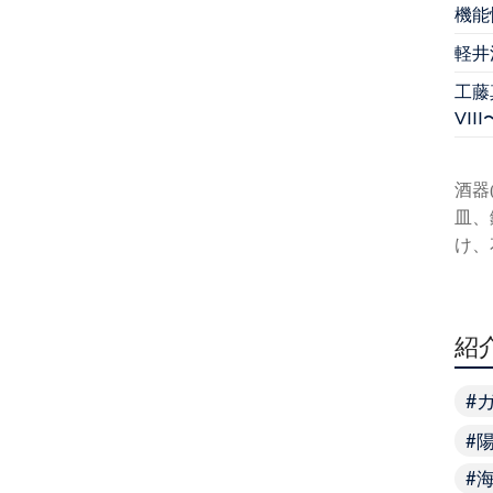
機能
軽井
工藤真
VIII
酒器
皿、
け、
紹