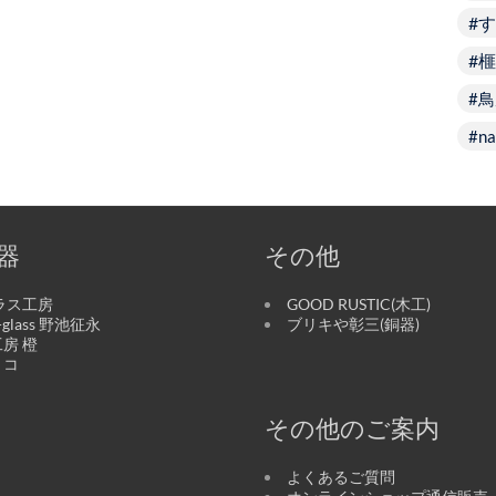
す
榧
鳥
na
器
その他
ラス工房
GOOD RUSTIC(木工)
o-glass 野池征永
ブリキや彰三(銅器)
房 橙
リコ
その他のご案内
よくあるご質問