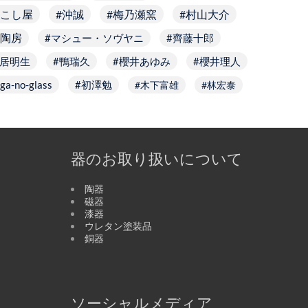
こし屋
沖誠
梅乃瀬窯
村山大介
陶房
マシュー・ソヴヤニ
齊藤十郎
居明生
鴨瑞久
櫻井あゆみ
櫻井理人
ga-no-glass
初澤勉
木下富雄
林宏泰
器のお取り扱いについて
陶器
磁器
漆器
ウレタン塗装品
銅器
ソーシャルメディア