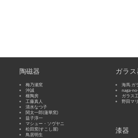
陶磁器
ガラス
梅乃瀬窯
海馬 ガ
沖誠
naga-n
榧陶房
ガラス工
工藤真人
野田マ
清水なつ子
関太一郎(蓮華窯)
益子淳一
マシュー・ソヴヤニ
松田窯(すこし屋)
漆器
鳥居明生