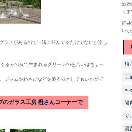
酒器
りま
軽井
いか
のグラスがあるので一緒に並んでるだけでなにか楽し
梅
。くるみの灰で生まれるグリーンの色合いはちょっ
工
、ジャムやわさびなどを盛る器としてもいかがで
nag
プのガラス工房 橙さんコーナーで
陽
ぐ
湯