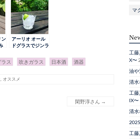
マ
New
リン
アーリオ オール
み
ドグラスでジンラ
ス
イム
工藤真
X〜
グラス
吹きガラス
日本酒
酒器
油や
せ
,
オススメ
清水
工藤真
IX〜
閑野淳さん
→
清水
20
工藤