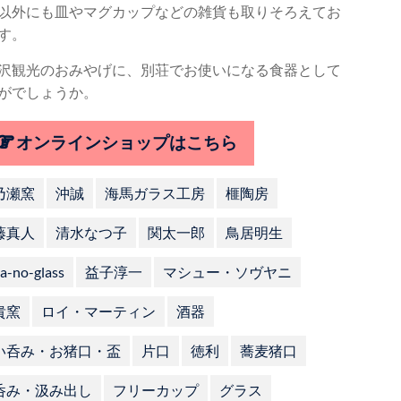
以外にも皿やマグカップなどの雑貨も取りそろえてお
す。
沢観光のおみやげに、別荘でお使いになる食器として
がでしょうか。
オンラインショップはこちら
乃瀬窯
沖誠
海馬ガラス工房
榧陶房
藤真人
清水なつ子
関太一郎
鳥居明生
a-no-glass
益子淳一
マシュー・ソヴヤニ
貴窯
ロイ・マーティン
酒器
い呑み・お猪口・盃
片口
徳利
蕎麦猪口
呑み・汲み出し
フリーカップ
グラス