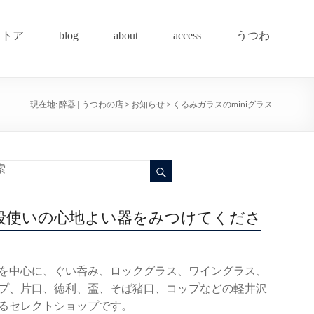
ストア
blog
about
access
うつわ
現在地:
醉器 | うつわの店
>
お知らせ
>
くるみガラスのminiグラス
段使いの心地よい器をみつけてくださ
を中心に、ぐい呑み、ロックグラス、ワイングラス、
プ、片口、徳利、盃、そば猪口、コップなどの軽井沢
るセレクトショップです。