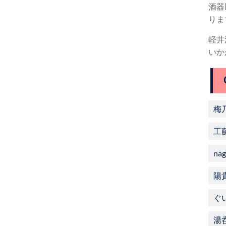
酒器
りま
軽井
いか
梅
工
nag
陽
ぐ
湯