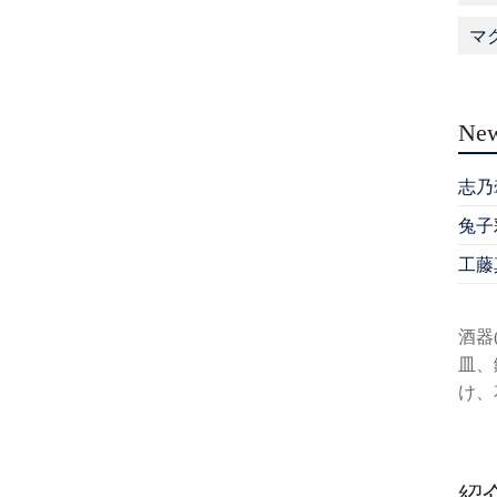
マ
New
志乃
兔子
工藤
酒器
皿、
け、
紹