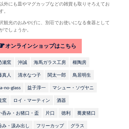
以外にも皿やマグカップなどの雑貨も取りそろえてお
す。
沢観光のおみやげに、別荘でお使いになる食器として
がでしょうか。
オンラインショップはこちら
乃瀬窯
沖誠
海馬ガラス工房
榧陶房
藤真人
清水なつ子
関太一郎
鳥居明生
a-no-glass
益子淳一
マシュー・ソヴヤニ
貴窯
ロイ・マーティン
酒器
い呑み・お猪口・盃
片口
徳利
蕎麦猪口
呑み・汲み出し
フリーカップ
グラス