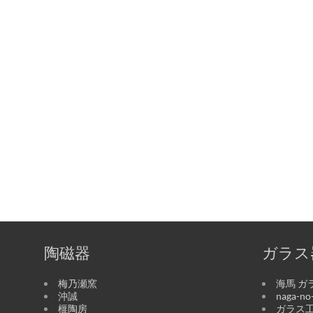
陶磁器
ガラス
梅乃瀬窯
海馬 ガ
沖誠
naga-n
榧陶房
ガラス工