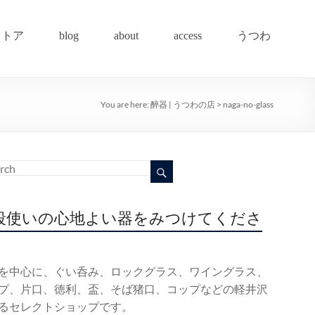
ストア
blog
about
access
うつわ
You are here:
醉器 | うつわの店
>
naga-no-glass
段使いの心地よい器をみつけてくださ
を中心に、ぐい呑み、ロックグラス、ワイングラス、
プ、片口、徳利、盃、そば猪口、コップなどの軽井沢
るセレクトショップです。