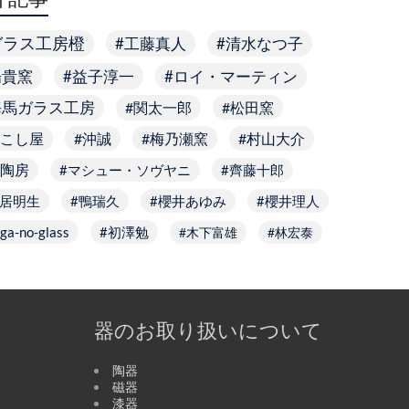
ガラス工房橙
工藤真人
清水なつ子
陽貴窯
益子淳一
ロイ・マーティン
海馬ガラス工房
関太一郎
松田窯
こし屋
沖誠
梅乃瀬窯
村山大介
陶房
マシュー・ソヴヤニ
齊藤十郎
居明生
鴨瑞久
櫻井あゆみ
櫻井理人
ga-no-glass
初澤勉
木下富雄
林宏泰
器のお取り扱いについて
陶器
磁器
漆器