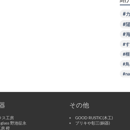
す
榧
鳥
na
器
その他
ラス工房
GOOD RUSTIC(木工)
o-glass 野池征永
ブリキや彰三(銅器)
房 橙