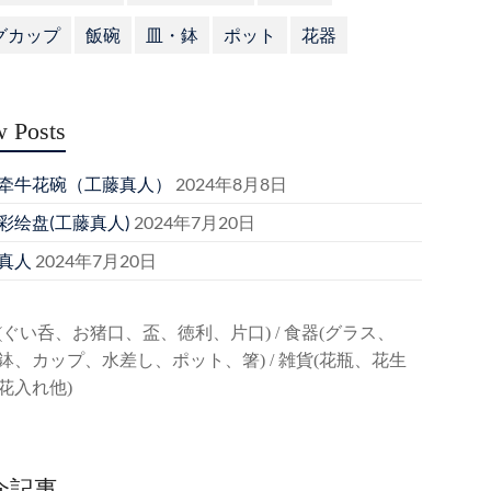
グカップ
飯碗
皿・鉢
ポット
花器
 Posts
牵牛花碗（工藤真人）
2024年8月8日
彩绘盘(工藤真人)
2024年7月20日
真人
2024年7月20日
(ぐい呑、お猪口、盃、徳利、片口) / 食器(グラス、
鉢、カップ、水差し、ポット、箸) / 雑貨(花瓶、花生
花入れ他)
介記事