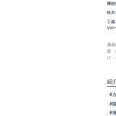
機能
軽井
工藤真
VIII
酒器
皿、
け、
紹