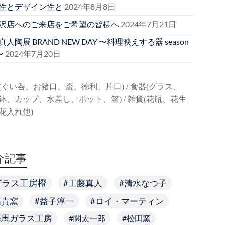
性とデザイン性と
2024年8月8日
沢店へのご来店をご希望の皆様へ
2024年7月21日
人陶展 BRAND NEW DAY 〜料理映えする器 season
〜
2024年7月20日
(ぐい呑、お猪口、盃、徳利、片口) / 食器(グラス、
鉢、カップ、水差し、ポット、箸) / 雑貨(花瓶、花生
花入れ他)
介記事
ガラス工房橙
工藤真人
清水なつ子
陽貴窯
益子淳一
ロイ・マーティン
海馬ガラス工房
関太一郎
松田窯