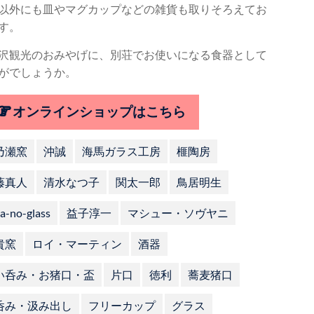
以外にも皿やマグカップなどの雑貨も取りそろえてお
す。
沢観光のおみやげに、別荘でお使いになる食器として
がでしょうか。
オンラインショップはこちら
乃瀬窯
沖誠
海馬ガラス工房
榧陶房
藤真人
清水なつ子
関太一郎
鳥居明生
a-no-glass
益子淳一
マシュー・ソヴヤニ
貴窯
ロイ・マーティン
酒器
い呑み・お猪口・盃
片口
徳利
蕎麦猪口
呑み・汲み出し
フリーカップ
グラス