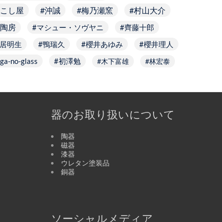
こし屋
沖誠
梅乃瀬窯
村山大介
陶房
マシュー・ソヴヤニ
齊藤十郎
居明生
鴨瑞久
櫻井あゆみ
櫻井理人
ga-no-glass
初澤勉
木下富雄
林宏泰
器のお取り扱いについて
陶器
磁器
漆器
ウレタン塗装品
銅器
ソーシャルメディア