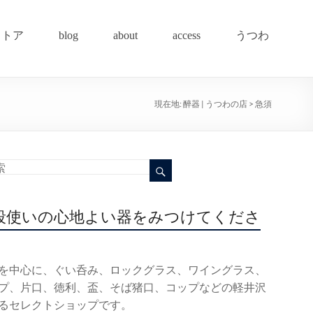
ストア
blog
about
access
うつわ
現在地:
醉器 | うつわの店
>
急須
段使いの心地よい器をみつけてくださ
を中心に、ぐい呑み、ロックグラス、ワイングラス、
プ、片口、徳利、盃、そば猪口、コップなどの軽井沢
るセレクトショップです。