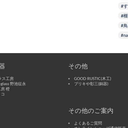
す
榧
鳥
na
器
その他
ラス工房
GOOD RUSTIC(木工)
o-glass 野池征永
ブリキや彰三(銅器)
房 橙
リコ
その他のご案内
よくあるご質問