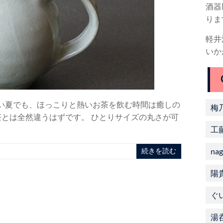
酒器
りま
軽井
いか
暑い夏でも、ほっこりと熱いお茶を飲む時間は癒しの
梅
茶とは全然違うはずです。 ひとりサイズの丸さが可
工
nag
メ
続きを読む
陽
ぐ
湯