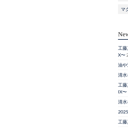
マ
New
工藤真
X〜
油や
清水
工藤真
IX〜
清水
20
工藤