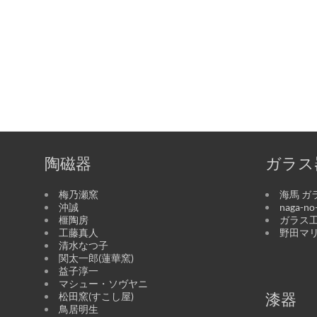
陶磁器
ガラス
梅乃瀬窯
海馬 ガ
沖誠
naga-n
榧陶房
ガラス工
工藤真人
野田マ
清水なつ子
関太一郎(蓮華窯)
益子淳一
マシュー・ソヴヤニ
松田窯(すこし屋)
漆器
鳥居明生