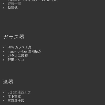
齊藤十郎
初澤勉
ガラス器
海馬 ガラス工房
naga-no-glass 野池征永
ガラス工房 橙
野田マリコ
漆器
安比塗漆器工房
木下富雄
三義漆器店