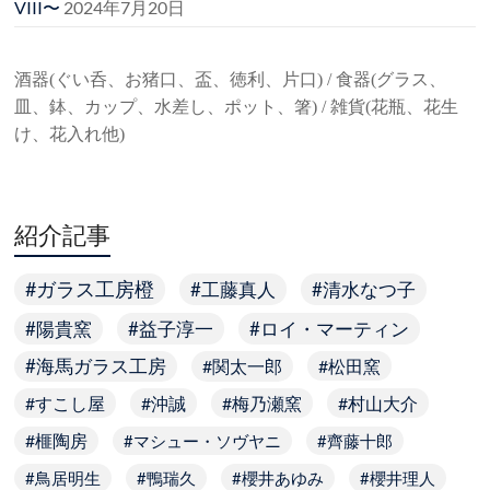
VIII〜
2024年7月20日
酒器(ぐい呑、お猪口、盃、徳利、片口) / 食器(グラス、
皿、鉢、カップ、水差し、ポット、箸) / 雑貨(花瓶、花生
け、花入れ他)
紹介記事
ガラス工房橙
工藤真人
清水なつ子
陽貴窯
益子淳一
ロイ・マーティン
海馬ガラス工房
関太一郎
松田窯
すこし屋
沖誠
梅乃瀬窯
村山大介
榧陶房
マシュー・ソヴヤニ
齊藤十郎
鳥居明生
鴨瑞久
櫻井あゆみ
櫻井理人