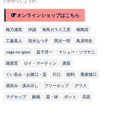
いかがでしょうか。
オンラインショップはこちら
梅乃瀬窯
沖誠
海馬ガラス工房
榧陶房
工藤真人
清水なつ子
関太一郎
鳥居明生
naga-no-glass
益子淳一
マシュー・ソヴヤニ
陽貴窯
ロイ・マーティン
酒器
ぐい呑み・お猪口・盃
片口
徳利
蕎麦猪口
湯呑み・汲み出し
フリーカップ
グラス
マグカップ
飯碗
皿・鉢
ポット
花器