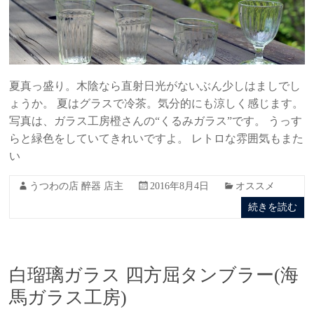
夏真っ盛り。木陰なら直射日光がないぶん少しはましでし
ょうか。 夏はグラスで冷茶。気分的にも涼しく感じます。
写真は、ガラス工房橙さんの“くるみガラス”です。 うっす
らと緑色をしていてきれいですよ。 レトロな雰囲気もまた
い
うつわの店 醉器 店主
2016年8月4日
オススメ
続きを読む
白瑠璃ガラス 四方屈タンブラー(海
馬ガラス工房)