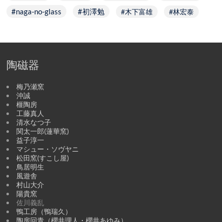
naga-no-glass
初澤勉
木下富雄
林宏泰
陶磁器
梅乃瀬窯
沖誠
榧陶房
工藤真人
清水なつ子
関太一郎(蓮華窯)
益子淳一
マシュー・ソヴヤニ
松田窯(すこし屋)
鳥居明生
風遊舎
村山大介
陽貴窯
佐川義乱
鴨工房（鴨瑞久）
陶房回青（櫻井理人・櫻井あゆみ）