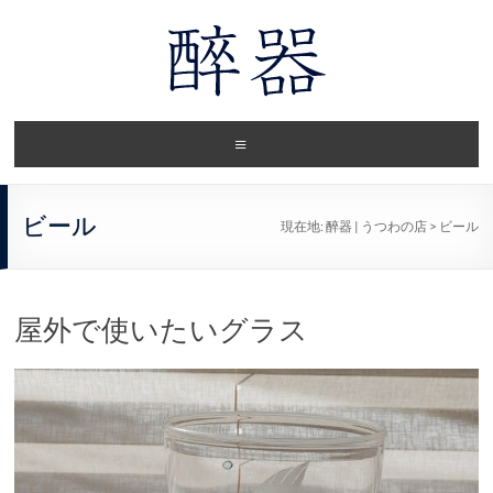
ビール
現在地:
醉器 | うつわの店
>
ビール
屋外で使いたいグラス