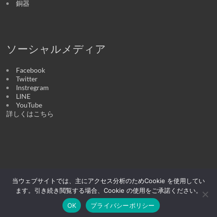
銅器
ソーシャルメディア
Facebook
Twitter
Instregram
LINE
YouTube
詳しくはこちら
当ウェブサイトでは、主にアクセス分析のためCookie を使用してい
Copyright © 2026
醉器 | うつわの店
. All rights reserved. テーマ:
Spacious
by
ThemeGrill. Powered by:
WordPress
.
ます。引き続き閲覧する場合、Cookie の使用をご承諾ください。
醉器について
うつわ
オンラインストア
お知らせ
交通案内
お問い合
OK
プライバシーポリシー
わせ
ブログ
プライバシーポリシー