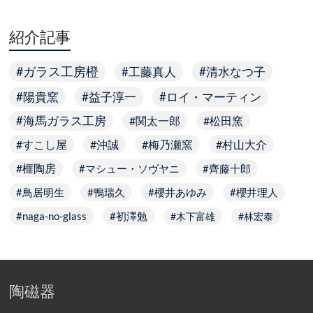
紹介記事
ガラス工房橙
工藤真人
清水なつ子
陽貴窯
益子淳一
ロイ・マーティン
海馬ガラス工房
関太一郎
松田窯
すこし屋
沖誠
梅乃瀬窯
村山大介
榧陶房
マシュー・ソヴヤニ
齊藤十郎
鳥居明生
鴨瑞久
櫻井あゆみ
櫻井理人
naga-no-glass
初澤勉
木下富雄
林宏泰
陶磁器