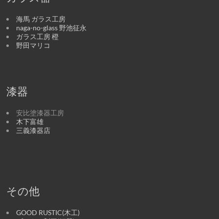
海馬 ガラス工房
naga-no-glass 野池征永
ガラス工房 橙
野田マリコ
漆器
安比塗漆器工房
木下富雄
三義漆器店
その他
GOOD RUSTIC(木工)