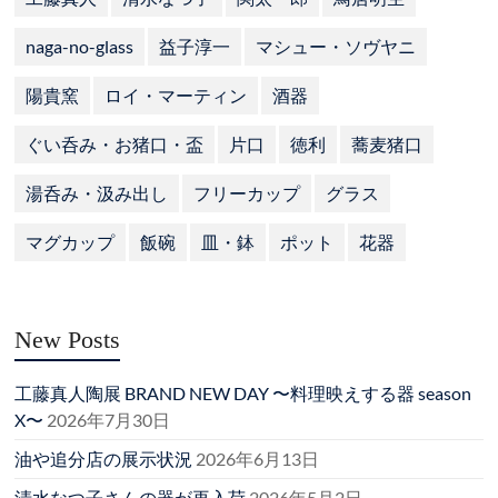
naga-no-glass
益子淳一
マシュー・ソヴヤニ
陽貴窯
ロイ・マーティン
酒器
ぐい呑み・お猪口・盃
片口
徳利
蕎麦猪口
湯呑み・汲み出し
フリーカップ
グラス
マグカップ
飯碗
皿・鉢
ポット
花器
New Posts
工藤真人陶展 BRAND NEW DAY 〜料理映えする器 season
X〜
2026年7月30日
油や追分店の展示状況
2026年6月13日
清水なつ子さんの器が再入荷
2026年5月2日