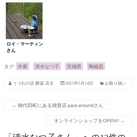
ポポ綿毛柄が新入
荷
ロイ・マーティン
さん
タグ:
作家
清水なつ子
茨城県
陶磁器
うつわの店 醉器 店主
2015年5月14日
お取り扱い
←
御代田町にある雑貨店 pace aroundさん
オンラインショップをOPEN!!
→