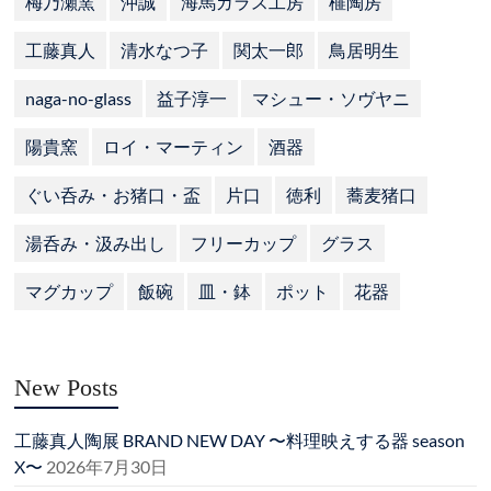
梅乃瀬窯
沖誠
海馬ガラス工房
榧陶房
工藤真人
清水なつ子
関太一郎
鳥居明生
naga-no-glass
益子淳一
マシュー・ソヴヤニ
陽貴窯
ロイ・マーティン
酒器
ぐい呑み・お猪口・盃
片口
徳利
蕎麦猪口
湯呑み・汲み出し
フリーカップ
グラス
マグカップ
飯碗
皿・鉢
ポット
花器
New Posts
工藤真人陶展 BRAND NEW DAY 〜料理映えする器 season
X〜
2026年7月30日