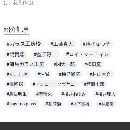
け、花入れ他)
紹介記事
ガラス工房橙
工藤真人
清水なつ子
陽貴窯
益子淳一
ロイ・マーティン
海馬ガラス工房
関太一郎
松田窯
すこし屋
沖誠
梅乃瀬窯
村山大介
榧陶房
マシュー・ソヴヤニ
齊藤十郎
鳥居明生
鴨瑞久
櫻井あゆみ
櫻井理人
naga-no-glass
初澤勉
木下富雄
林宏泰