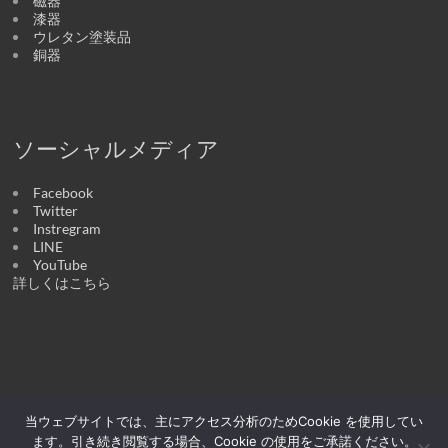
磁器
漆器
ウレタン塗装品
銅器
ソーシャルメディア
Facebook
Twitter
Instregram
LINE
YouTube
詳しくはこちら
当ウェブサイトでは、主にアクセス分析のためCookie を使用してい
Copyright © 2026
醉器 | うつわの店
. All rights reserved. テーマ:
Spacious
by
ThemeGrill. Powered by:
WordPress
.
ます。引き続き閲覧する場合、Cookie の使用をご承諾ください。