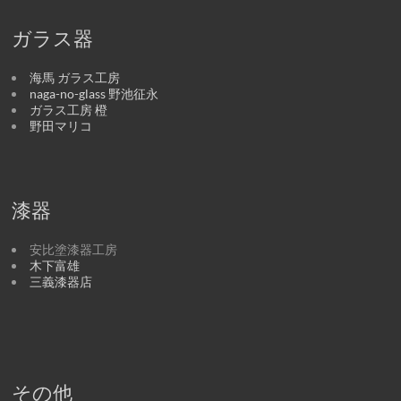
ガラス器
海馬 ガラス工房
naga-no-glass 野池征永
ガラス工房 橙
野田マリコ
漆器
安比塗漆器工房
木下富雄
三義漆器店
その他