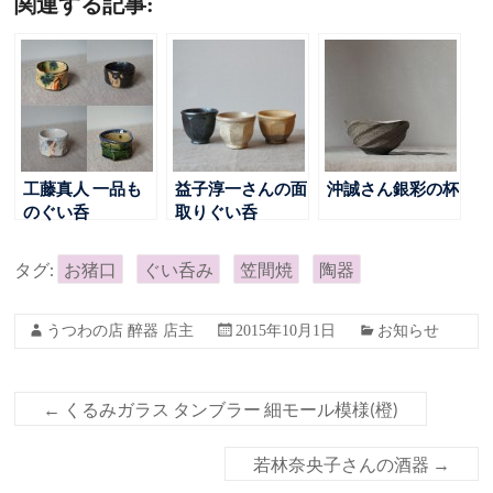
関連する記事:
工藤真人 一品も
益子淳一さんの面
沖誠さん銀彩の杯
のぐい呑
取りぐい呑
タグ:
お猪口
ぐい呑み
笠間焼
陶器
うつわの店 醉器 店主
2015年10月1日
お知らせ
←
くるみガラス タンブラー 細モール模様(橙)
若林奈央子さんの酒器
→