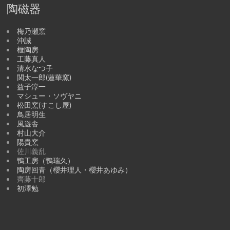
陶磁器
梅乃瀬窯
沖誠
榧陶房
工藤真人
清水なつ子
関太一郎(蓮華窯)
益子淳一
マシュー・ソヴヤニ
松田窯(すこし屋)
鳥居明生
風遊舎
村山大介
陽貴窯
佐川義乱
鴨工房（鴨瑞久）
陶房回青（櫻井理人・櫻井あゆみ）
齊藤十郎
初澤勉