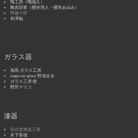
鴨工房（鴨瑞久）
陶房回青（櫻井理人・櫻井あゆみ）
齊藤十郎
初澤勉
ガラス器
海馬 ガラス工房
naga-no-glass 野池征永
ガラス工房 橙
野田マリコ
漆器
安比塗漆器工房
木下富雄