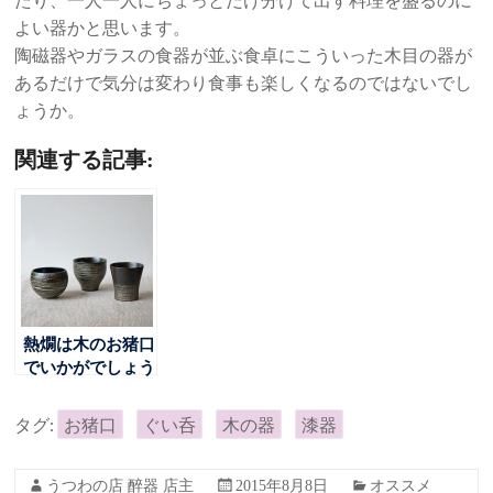
たり、一人一人にちょっとだけ分けて出す料理を盛るのに
よい器かと思います。
陶磁器やガラスの食器が並ぶ食卓にこういった木目の器が
あるだけで気分は変わり食事も楽しくなるのではないでし
ょうか。
関連する記事:
熱燗は木のお猪口
でいかがでしょう
か
タグ:
お猪口
ぐい呑
木の器
漆器
うつわの店 醉器 店主
2015年8月8日
オススメ