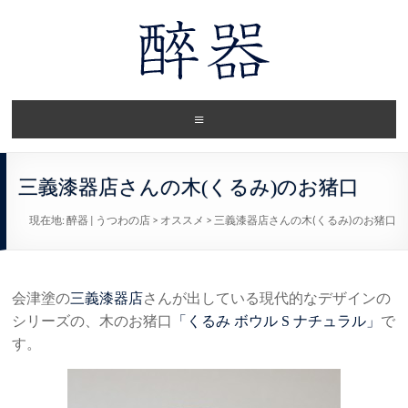
三義漆器店さんの木(くるみ)のお猪口
現在地:
醉器 | うつわの店
>
オススメ
>
三義漆器店さんの木(くるみ)のお猪口
会津塗の
三義漆器店
さんが出している現代的なデザインの
シリーズの、木のお猪口
「くるみ ボウル S ナチュラル」
で
す。