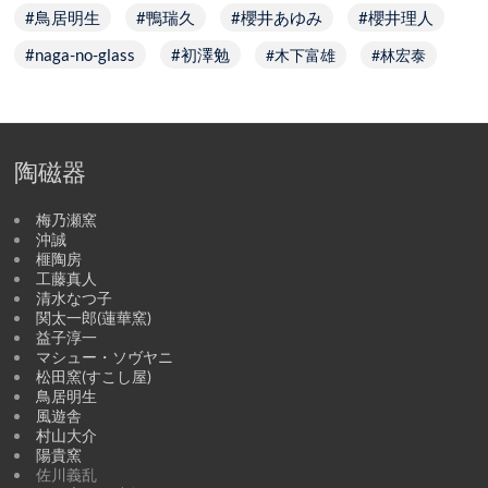
鳥居明生
鴨瑞久
櫻井あゆみ
櫻井理人
naga-no-glass
初澤勉
木下富雄
林宏泰
陶磁器
梅乃瀬窯
沖誠
榧陶房
工藤真人
清水なつ子
関太一郎(蓮華窯)
益子淳一
マシュー・ソヴヤニ
松田窯(すこし屋)
鳥居明生
風遊舎
村山大介
陽貴窯
佐川義乱