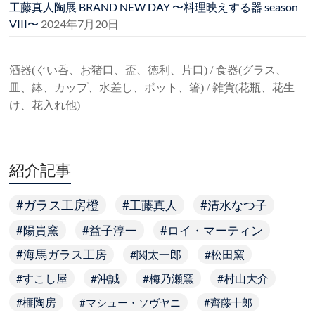
工藤真人陶展 BRAND NEW DAY 〜料理映えする器 season
VIII〜
2024年7月20日
酒器(ぐい呑、お猪口、盃、徳利、片口) / 食器(グラス、
皿、鉢、カップ、水差し、ポット、箸) / 雑貨(花瓶、花生
け、花入れ他)
紹介記事
ガラス工房橙
工藤真人
清水なつ子
陽貴窯
益子淳一
ロイ・マーティン
海馬ガラス工房
関太一郎
松田窯
すこし屋
沖誠
梅乃瀬窯
村山大介
榧陶房
マシュー・ソヴヤニ
齊藤十郎