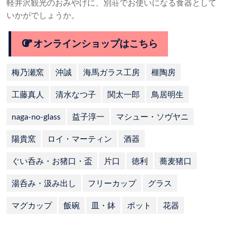
軽井沢観光のおみやげに、別荘でお使いになる食器として
いかがでしょうか。
オンラインショップはこちら
梅乃瀬窯
沖誠
海馬ガラス工房
榧陶房
工藤真人
清水なつ子
関太一郎
鳥居明生
naga-no-glass
益子淳一
マシュー・ソヴヤニ
陽貴窯
ロイ・マーティン
酒器
ぐい呑み・お猪口・盃
片口
徳利
蕎麦猪口
湯呑み・汲み出し
フリーカップ
グラス
マグカップ
飯碗
皿・鉢
ポット
花器