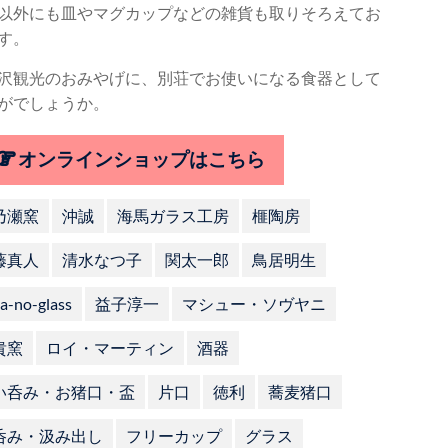
以外にも皿やマグカップなどの雑貨も取りそろえてお
す。
沢観光のおみやげに、別荘でお使いになる食器として
がでしょうか。
オンラインショップはこちら
乃瀬窯
沖誠
海馬ガラス工房
榧陶房
藤真人
清水なつ子
関太一郎
鳥居明生
a-no-glass
益子淳一
マシュー・ソヴヤニ
貴窯
ロイ・マーティン
酒器
い呑み・お猪口・盃
片口
徳利
蕎麦猪口
呑み・汲み出し
フリーカップ
グラス