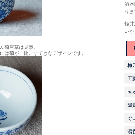
酒器
りま
軽井
いか
ん菊唐草は見事。
には菊が一輪。すてきなデザインです。
梅
工
nag
陽
ぐ
湯