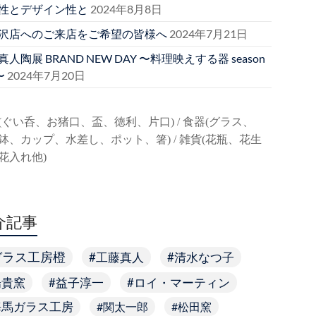
性とデザイン性と
2024年8月8日
沢店へのご来店をご希望の皆様へ
2024年7月21日
人陶展 BRAND NEW DAY 〜料理映えする器 season
〜
2024年7月20日
(ぐい呑、お猪口、盃、徳利、片口) / 食器(グラス、
鉢、カップ、水差し、ポット、箸) / 雑貨(花瓶、花生
花入れ他)
介記事
ガラス工房橙
工藤真人
清水なつ子
陽貴窯
益子淳一
ロイ・マーティン
海馬ガラス工房
関太一郎
松田窯