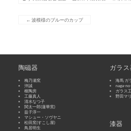
←
波模様のブルーのカップ
陶磁器
ガラス
梅乃瀬窯
海馬 ガ
沖誠
naga-n
榧陶房
ガラス工
工藤真人
野田マ
清水なつ子
関太一郎(蓮華窯)
益子淳一
マシュー・ソヴヤニ
松田窯(すこし屋)
漆器
鳥居明生