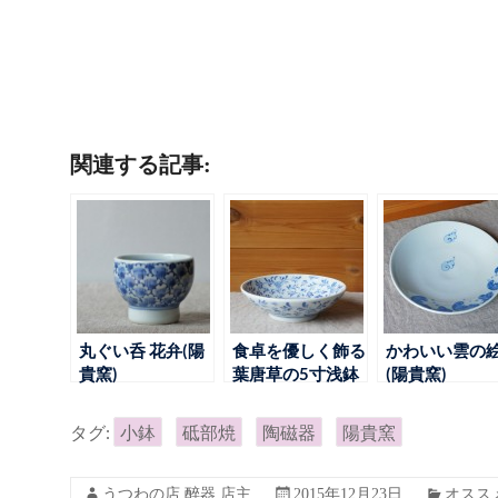
関連する記事:
丸ぐい呑 花弁(陽
食卓を優しく飾る
かわいい雲の
貴窯)
葉唐草の5寸浅鉢
(陽貴窯)
(陽貴窯)
タグ:
小鉢
砥部焼
陶磁器
陽貴窯
うつわの店 醉器 店主
2015年12月23日
オスス