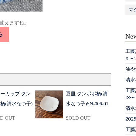
マ
使えますね。
ら
New
工藤真
X〜
油や
清水
工藤真
ーカップ タン
豆皿 タンポポ柄(清
IX〜
柄(清水なつ子)
水なつ子)SN-006-01
清水
D OUT
SOLD OUT
20
工藤