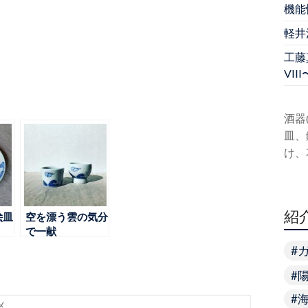
機能
軽井
工藤真
VIII
酒器
皿、
け、
紹
絵皿
空を漂う雲の気分
で一献
メ