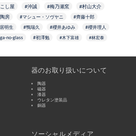
こし屋
沖誠
梅乃瀬窯
村山大介
陶房
マシュー・ソヴヤニ
齊藤十郎
居明生
鴨瑞久
櫻井あゆみ
櫻井理人
ga-no-glass
初澤勉
木下富雄
林宏泰
器のお取り扱いについて
陶器
磁器
漆器
ウレタン塗装品
銅器
ソーシャルメディア