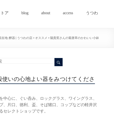
ストア
blog
about
access
うつわ
現在地:
醉器 | うつわの店
>
オススメ
>
陽貴窯さんの菊唐草のかわいい小鉢
段使いの心地よい器をみつけてくださ
を中心に、ぐい呑み、ロックグラス、ワイングラス、
プ、片口、徳利、盃、そば猪口、コップなどの軽井沢
るセレクトショップです。