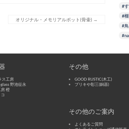
す
榧
オリジナル・メモリアルポット(骨壷)
→
鳥
na
器
その他
ラス工房
GOOD RUSTIC(木工)
o-glass 野池征永
ブリキや彰三(銅器)
房 橙
リコ
その他のご案内
よくあるご質問