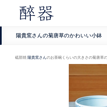
陽貴窯さんの菊唐草のかわいい小鉢
砥部焼
陽貴窯さん
のお茶碗くらいの大きさの菊唐草