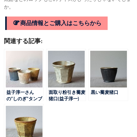
か。
商品情報とご購入はこちらから
関連する記事:
益子淳一さん
面取り粉引き蕎麦
黒い蕎麦猪口
の“しのぎ”タンブ
猪口(益子淳一)
ラー初入荷