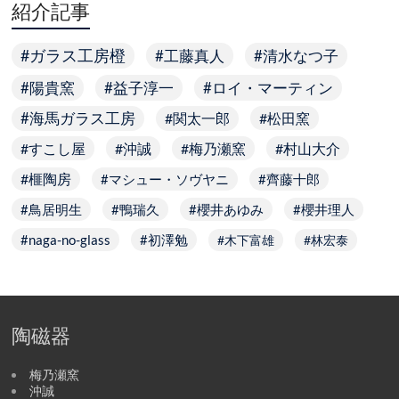
紹介記事
ガラス工房橙
工藤真人
清水なつ子
陽貴窯
益子淳一
ロイ・マーティン
海馬ガラス工房
関太一郎
松田窯
すこし屋
沖誠
梅乃瀬窯
村山大介
榧陶房
マシュー・ソヴヤニ
齊藤十郎
鳥居明生
鴨瑞久
櫻井あゆみ
櫻井理人
naga-no-glass
初澤勉
木下富雄
林宏泰
陶磁器
梅乃瀬窯
沖誠