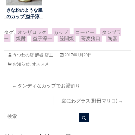
きな粉のような肌
のカップ(益子淳
一さん)
タグ:
オンザロック
カップ
コーヒー
タンブラ
ー
焼酎
益子淳一
笠間焼
蕎麦猪口
陶器
うつわの店 醉器 店主
2017年1月29日
お知らせ
,
オススメ
←
ダンディなカップでお湯割り
庭にわグラス(野田マリコ)
→