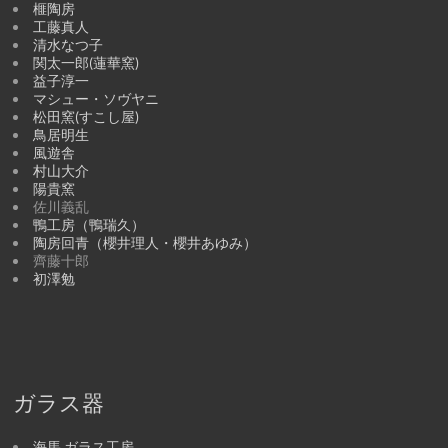
榧陶房
工藤真人
清水なつ子
関太一郎(蓮華窯)
益子淳一
マシュー・ソヴヤニ
松田窯(すこし屋)
鳥居明生
風遊舎
村山大介
陽貴窯
佐川義乱
鴨工房（鴨瑞久）
陶房回青（櫻井理人・櫻井あゆみ）
齊藤十郎
初澤勉
ガラス器
海馬 ガラス工房