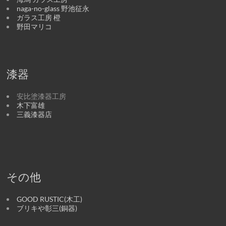
naga-no-glass 野池征永
ガラス工房 橙
野田マリコ
漆器
安比塗漆器工房
木下富雄
三義漆器店
その他
GOOD RUSTIC(木工)
ブリキや彰三(銅器)