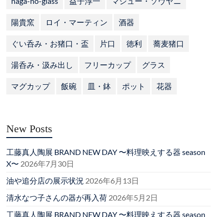
naga-no-glass
益子淳一
マシュー・ソヴヤニ
陽貴窯
ロイ・マーティン
酒器
ぐい呑み・お猪口・盃
片口
徳利
蕎麦猪口
湯呑み・汲み出し
フリーカップ
グラス
マグカップ
飯碗
皿・鉢
ポット
花器
New Posts
工藤真人陶展 BRAND NEW DAY 〜料理映えする器 season
X〜
2026年7月30日
油や追分店の展示状況
2026年6月13日
清水なつ子さんの器が再入荷
2026年5月2日
工藤真人陶展 BRAND NEW DAY 〜料理映えする器 season