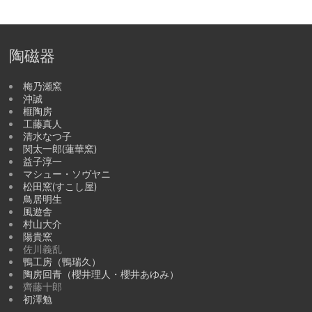
陶磁器
梅乃瀬窯
沖誠
榧陶房
工藤真人
清水なつ子
関太一郎(蓮華窯)
益子淳一
マシュー・ソヴヤニ
松田窯(すこし屋)
鳥居明生
風遊舎
村山大介
陽貴窯
佐川義乱
鴨工房（鴨瑞久）
陶房回青（櫻井理人・櫻井あゆみ）
齊藤十郎
初澤勉