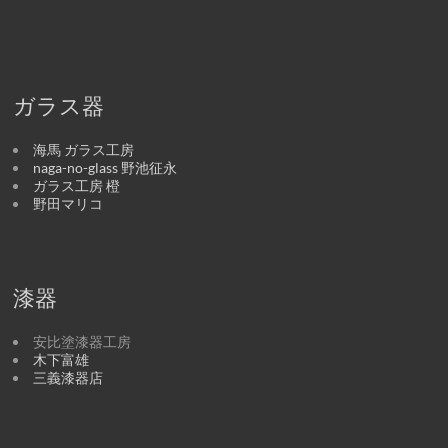
ガラス器
海馬 ガラス工房
naga-no-glass 野池征永
ガラス工房 橙
野田マリコ
漆器
安比塗漆器工房
木下富雄
三義漆器店