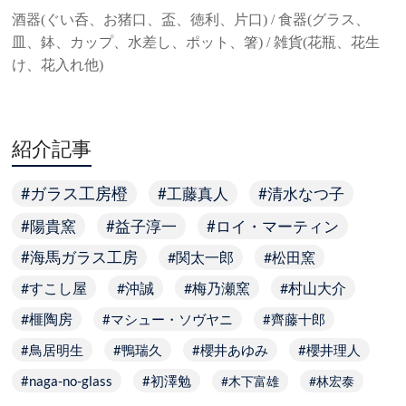
酒器(ぐい呑、お猪口、盃、徳利、片口) / 食器(グラス、
皿、鉢、カップ、水差し、ポット、箸) / 雑貨(花瓶、花生
け、花入れ他)
紹介記事
ガラス工房橙
工藤真人
清水なつ子
陽貴窯
益子淳一
ロイ・マーティン
海馬ガラス工房
関太一郎
松田窯
すこし屋
沖誠
梅乃瀬窯
村山大介
榧陶房
マシュー・ソヴヤニ
齊藤十郎
鳥居明生
鴨瑞久
櫻井あゆみ
櫻井理人
naga-no-glass
初澤勉
木下富雄
林宏泰