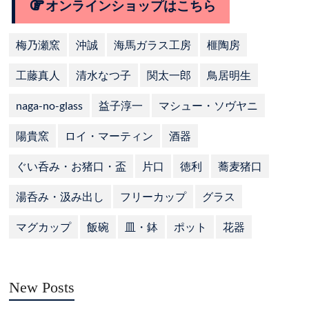
オンラインショップはこちら
梅乃瀬窯
沖誠
海馬ガラス工房
榧陶房
工藤真人
清水なつ子
関太一郎
鳥居明生
naga-no-glass
益子淳一
マシュー・ソヴヤニ
陽貴窯
ロイ・マーティン
酒器
ぐい呑み・お猪口・盃
片口
徳利
蕎麦猪口
湯呑み・汲み出し
フリーカップ
グラス
マグカップ
飯碗
皿・鉢
ポット
花器
New Posts