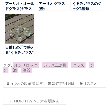
アーリオ・オール
アーリオ グラス
くるみガラスのジ
ドグラス(ガラス
(橙)
ャグ3種類
工房 橙)
日射しの元で映え
る“くるみガラス”
タグ:
オンザロック
ガラス工房橙
グラス
ジ
ン
酒
酒器
うつわの店 醉器 店主
2017年7月14日
オススメ
←
NORTH WIND 木村明さん