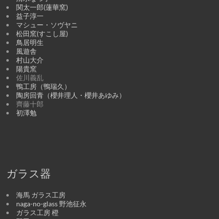
関太一郎(蓮華窯)
益子淳一
マシュー・ソヴヤニ
松田窯(すこし屋)
鳥居明生
風遊舎
村山大介
陽貴窯
佐川義乱
鴨工房（鴨瑞久）
陶房回青（櫻井理人・櫻井あゆみ）
齊藤十郎
初澤勉
ガラス器
海馬 ガラス工房
naga-no-glass 野池征永
ガラス工房 橙