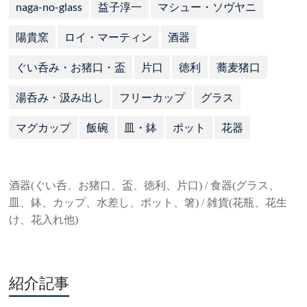
naga-no-glass
益子淳一
マシュー・ソヴヤニ
陽貴窯
ロイ・マーティン
酒器
ぐい呑み・お猪口・盃
片口
徳利
蕎麦猪口
湯呑み・汲み出し
フリーカップ
グラス
マグカップ
飯碗
皿・鉢
ポット
花器
酒器(ぐい呑、お猪口、盃、徳利、片口) / 食器(グラス、
皿、鉢、カップ、水差し、ポット、箸) / 雑貨(花瓶、花生
け、花入れ他)
紹介記事