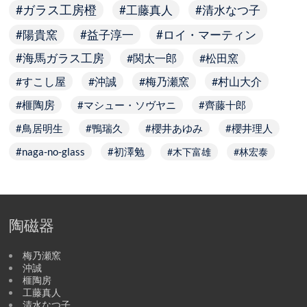
ガラス工房橙
工藤真人
清水なつ子
陽貴窯
益子淳一
ロイ・マーティン
海馬ガラス工房
関太一郎
松田窯
すこし屋
沖誠
梅乃瀬窯
村山大介
榧陶房
マシュー・ソヴヤニ
齊藤十郎
鳥居明生
鴨瑞久
櫻井あゆみ
櫻井理人
naga-no-glass
初澤勉
木下富雄
林宏泰
陶磁器
梅乃瀬窯
沖誠
榧陶房
工藤真人
清水なつ子