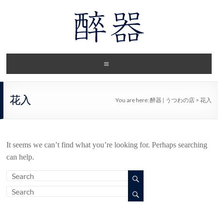
花入
You are here:
醉器 | うつわの店
>
花入
It seems we can’t find what you’re looking for. Perhaps searching
can help.