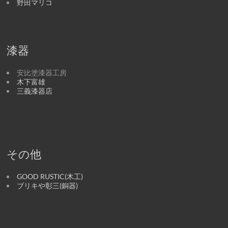
野田マリコ
漆器
安比塗漆器工房
木下富雄
三義漆器店
その他
GOOD RUSTIC(木工)
ブリキや彰三(銅器)