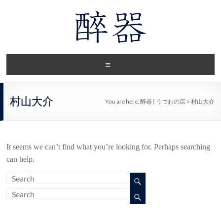
村山大介
You are here:
醉器 | うつわの店
>
村山大介
It seems we can’t find what you’re looking for. Perhaps searching
can help.