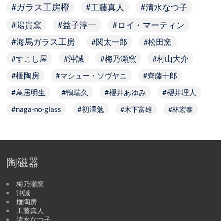
ガラス工房橙
工藤真人
清水なつ子
陽貴窯
益子淳一
ロイ・マーティン
海馬ガラス工房
関太一郎
松田窯
すこし屋
沖誠
梅乃瀬窯
村山大介
榧陶房
マシュー・ソヴヤニ
齊藤十郎
鳥居明生
鴨瑞久
櫻井あゆみ
櫻井理人
naga-no-glass
初澤勉
木下富雄
林宏泰
陶磁器
梅乃瀬窯
沖誠
榧陶房
工藤真人
清水なつ子