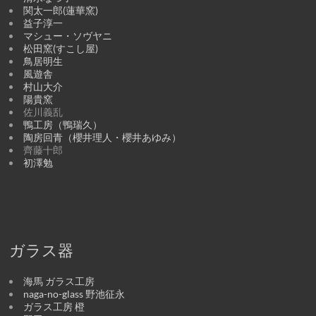
関太一郎(蓮華窯)
益子淳一
マシュー・ソヴヤニ
松田窯(すこし屋)
鳥居明生
風遊舎
村山大介
陽貴窯
佐川義乱
鴨工房（鴨瑞久）
陶房回青（櫻井理人・櫻井あゆみ）
齊藤十郎
初澤勉
ガラス器
海馬 ガラス工房
naga-no-glass 野池征永
ガラス工房 橙