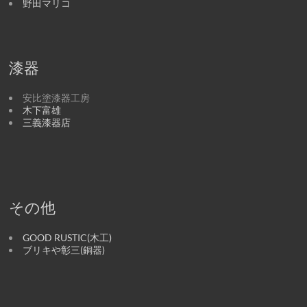
野田マリコ
漆器
安比塗漆器工房
木下富雄
三義漆器店
その他
GOOD RUSTIC(木工)
ブリキや彰三(銅器)