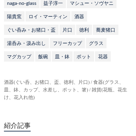
naga-no-glass
益子淳一
マシュー・ソヴヤニ
陽貴窯
ロイ・マーティン
酒器
ぐい呑み・お猪口・盃
片口
徳利
蕎麦猪口
湯呑み・汲み出し
フリーカップ
グラス
マグカップ
飯碗
皿・鉢
ポット
花器
酒器(ぐい呑、お猪口、盃、徳利、片口) / 食器(グラス、
皿、鉢、カップ、水差し、ポット、箸) / 雑貨(花瓶、花生
け、花入れ他)
紹介記事