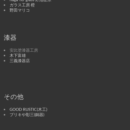
ガラス工房 橙
野田マリコ
漆器
安比塗漆器工房
木下富雄
三義漆器店
その他
GOOD RUSTIC(木工)
ブリキや彰三(銅器)