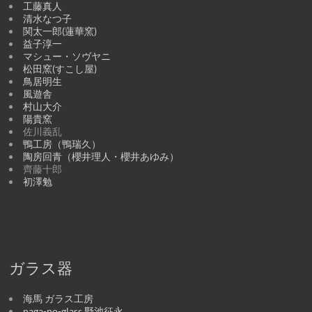
工藤真人
清水なつ子
関太一郎(蓮華窯)
益子淳一
マシュー・ソヴヤニ
松田窯(すこし屋)
鳥居明生
風遊舎
村山大介
陽貴窯
佐川義乱
鴨工房（鴨瑞久）
陶房回青（櫻井理人・櫻井あゆみ）
齊藤十郎
初澤勉
ガラス器
海馬 ガラス工房
naga-no-glass 野池征永