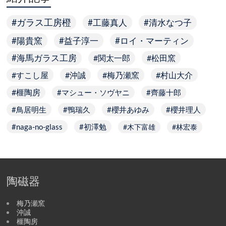
ガラス工房橙
工藤真人
清水なつ子
陽貴窯
益子淳一
ロイ・マーティン
海馬ガラス工房
関太一郎
松田窯
すこし屋
沖誠
梅乃瀬窯
村山大介
榧陶房
マシュー・ソヴヤニ
齊藤十郎
鳥居明生
鴨瑞久
櫻井あゆみ
櫻井理人
naga-no-glass
初澤勉
木下富雄
林宏泰
陶磁器
梅乃瀬窯
沖誠
榧陶房