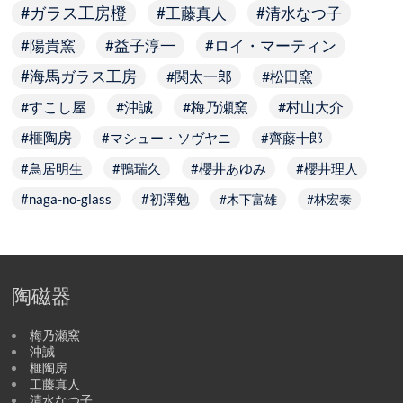
ガラス工房橙
工藤真人
清水なつ子
陽貴窯
益子淳一
ロイ・マーティン
海馬ガラス工房
関太一郎
松田窯
すこし屋
沖誠
梅乃瀬窯
村山大介
榧陶房
マシュー・ソヴヤニ
齊藤十郎
鳥居明生
鴨瑞久
櫻井あゆみ
櫻井理人
naga-no-glass
初澤勉
木下富雄
林宏泰
陶磁器
梅乃瀬窯
沖誠
榧陶房
工藤真人
清水なつ子