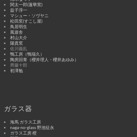
関太一郎(蓮華窯)
益子淳一
マシュー・ソヴヤニ
松田窯(すこし屋)
鳥居明生
風遊舎
村山大介
陽貴窯
佐川義乱
鴨工房（鴨瑞久）
陶房回青（櫻井理人・櫻井あゆみ）
齊藤十郎
初澤勉
ガラス器
海馬 ガラス工房
naga-no-glass 野池征永
ガラス工房 橙