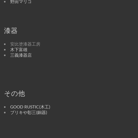
野田マリコ
漆器
安比塗漆器工房
木下富雄
三義漆器店
その他
GOOD RUSTIC(木工)
ブリキや彰三(銅器)