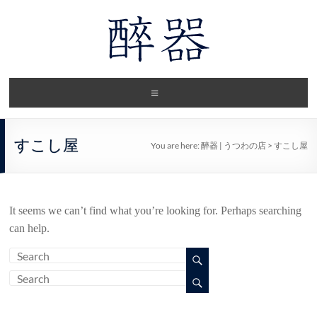
すこし屋
You are here:
醉器 | うつわの店
>
すこし屋
It seems we can’t find what you’re looking for. Perhaps searching
can help.