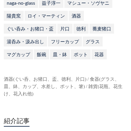
naga-no-glass
益子淳一
マシュー・ソヴヤニ
陽貴窯
ロイ・マーティン
酒器
ぐい呑み・お猪口・盃
片口
徳利
蕎麦猪口
湯呑み・汲み出し
フリーカップ
グラス
マグカップ
飯碗
皿・鉢
ポット
花器
酒器(ぐい呑、お猪口、盃、徳利、片口) / 食器(グラス、
皿、鉢、カップ、水差し、ポット、箸) / 雑貨(花瓶、花生
け、花入れ他)
紹介記事