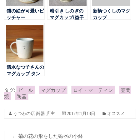
猫の絵が可愛いピ
粉引き しのぎの
新柄つくしのマグ
ッチャー
マグカップ(益子
カップ
淳一)
清水なつ子さんの
マグカップ タン
ポポ綿毛柄が新入
荷
タグ:
ビール
マグカップ
ロイ・マーティン
笠間
焼
陶器
うつわの店 醉器 店主
2017年1月13日
オススメ
←
菊の花の形をした磁器の小鉢