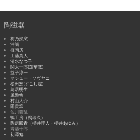
陶磁器
梅乃瀬窯
沖誠
榧陶房
工藤真人
清水なつ子
関太一郎(蓮華窯)
益子淳一
マシュー・ソヴヤニ
松田窯(すこし屋)
鳥居明生
風遊舎
村山大介
陽貴窯
佐川義乱
鴨工房（鴨瑞久）
陶房回青（櫻井理人・櫻井あゆみ）
齊藤十郎
初澤勉