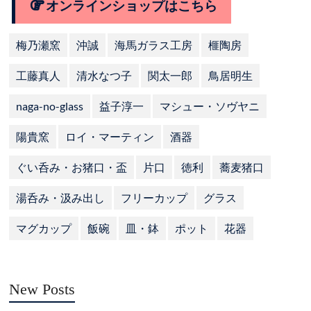
オンラインショップはこちら
梅乃瀬窯
沖誠
海馬ガラス工房
榧陶房
工藤真人
清水なつ子
関太一郎
鳥居明生
naga-no-glass
益子淳一
マシュー・ソヴヤニ
陽貴窯
ロイ・マーティン
酒器
ぐい呑み・お猪口・盃
片口
徳利
蕎麦猪口
湯呑み・汲み出し
フリーカップ
グラス
マグカップ
飯碗
皿・鉢
ポット
花器
New Posts