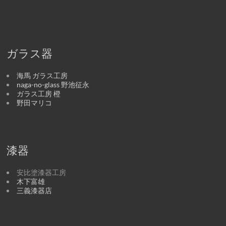
ガラス器
海馬 ガラス工房
naga-no-glass 野池征永
ガラス工房 橙
野田マリコ
漆器
安比塗漆器工房
木下富雄
三義漆器店