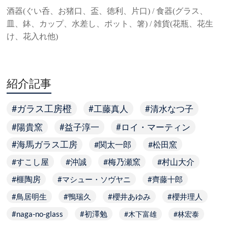
酒器(ぐい呑、お猪口、盃、徳利、片口) / 食器(グラス、
皿、鉢、カップ、水差し、ポット、箸) / 雑貨(花瓶、花生
け、花入れ他)
紹介記事
ガラス工房橙
工藤真人
清水なつ子
陽貴窯
益子淳一
ロイ・マーティン
海馬ガラス工房
関太一郎
松田窯
すこし屋
沖誠
梅乃瀬窯
村山大介
榧陶房
マシュー・ソヴヤニ
齊藤十郎
鳥居明生
鴨瑞久
櫻井あゆみ
櫻井理人
naga-no-glass
初澤勉
木下富雄
林宏泰